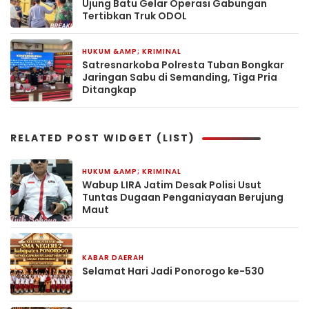
Ujung Batu Gelar Operasi Gabungan
Tertibkan Truk ODOL
HUKUM &AMP; KRIMINAL
3 minggu yang lalu
Satresnarkoba Polresta Tuban Bongkar
Jaringan Sabu di Semanding, Tiga Pria
Ditangkap
RELATED POST WIDGET (LIST)
HUKUM &AMP; KRIMINAL
16 menit yang lalu
Wabup LIRA Jatim Desak Polisi Usut
Tuntas Dugaan Penganiayaan Berujung
Maut
KABAR DAERAH
6 jam yang lalu
Selamat Hari Jadi Ponorogo ke-530