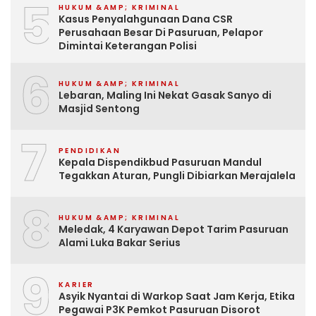
5
HUKUM &AMP; KRIMINAL
Kasus Penyalahgunaan Dana CSR
Perusahaan Besar Di Pasuruan, Pelapor
Dimintai Keterangan Polisi
6
HUKUM &AMP; KRIMINAL
Lebaran, Maling Ini Nekat Gasak Sanyo di
Masjid Sentong
7
PENDIDIKAN
Kepala Dispendikbud Pasuruan Mandul
Tegakkan Aturan, Pungli Dibiarkan Merajalela
8
HUKUM &AMP; KRIMINAL
Meledak, 4 Karyawan Depot Tarim Pasuruan
Alami Luka Bakar Serius
9
KARIER
Asyik Nyantai di Warkop Saat Jam Kerja, Etika
Pegawai P3K Pemkot Pasuruan Disorot