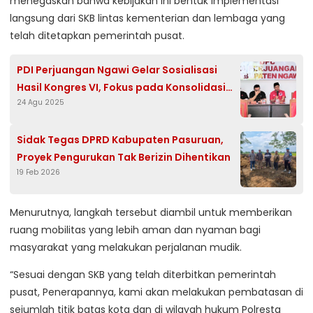
menegaskan bahwa kebijakan ini bentuk implementasi
langsung dari SKB lintas kementerian dan lembaga yang
telah ditetapkan pemerintah pusat.
PDI Perjuangan Ngawi Gelar Sosialisasi
Hasil Kongres VI, Fokus pada Konsolidasi
24 Agu 2025
Partai
Sidak Tegas DPRD Kabupaten Pasuruan,
Proyek Pengurukan Tak Berizin Dihentikan
19 Feb 2026
Menurutnya, langkah tersebut diambil untuk memberikan
ruang mobilitas yang lebih aman dan nyaman bagi
masyarakat yang melakukan perjalanan mudik.
“Sesuai dengan SKB yang telah diterbitkan pemerintah
pusat, Penerapannya, kami akan melakukan pembatasan di
sejumlah titik batas kota dan di wilayah hukum Polresta