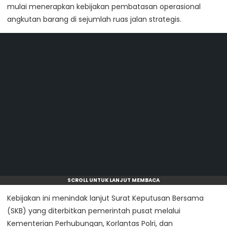
mulai menerapkan kebijakan pembatasan operasional
angkutan barang di sejumlah ruas jalan strategis.
SCROLL UNTUK LANJUT MEMBACA
Kebijakan ini menindak lanjut Surat Keputusan Bersama
(SKB) yang diterbitkan pemerintah pusat melalui
Kementerian Perhubungan, Korlantas Polri, dan