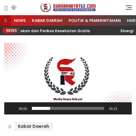
Sumber Referensi Terpercaya
Suararakyat62.com
NEWS
KABAR DAERAH
POLITIK & PEMERINTAHAN
HUK
NEWS
a Makan dan Periksa Kesehatan Gratis
Sinergi Warga
Pemutar
Video
00:00
00:13
Kabar Daerah