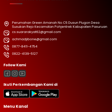
Perumahan Green Amanah No.C5 Dusun Plugon Desa
Susukan Rejo Kecamatan Pohjentrek Kabupaten Pasuruan
cs.suararakyat62@gmail.com
achmadjibone@gmail.com
0877-8411-4754
0822-4139-5127
Follow Kami
Ikuti Perkembangan Kami di
Menu Kanal