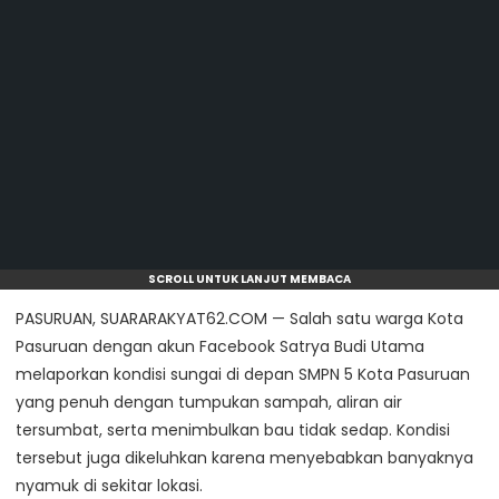
SCROLL UNTUK LANJUT MEMBACA
PASURUAN, SUARARAKYAT62.COM — Salah satu warga Kota
Pasuruan dengan akun Facebook Satrya Budi Utama
melaporkan kondisi sungai di depan SMPN 5 Kota Pasuruan
yang penuh dengan tumpukan sampah, aliran air
tersumbat, serta menimbulkan bau tidak sedap. Kondisi
tersebut juga dikeluhkan karena menyebabkan banyaknya
nyamuk di sekitar lokasi.