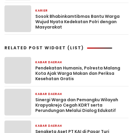
KARIER
2 minggu yang lalu
Sosok Bhabinkamtibmas Bantu Warga
Wujud Nyata Kedekatan Polri dengan
Masyarakat
RELATED POST WIDGET (LIST)
KABAR DAERAH
1 jam yang lalu
Pendekatan Humanis, Polresta Malang
Kota Ajak Warga Makan dan Periksa
Kesehatan Gratis
KABAR DAERAH
4 jam yang lalu
Sinergi Warga dan Pemangku Wilayah
Krapyakrejo Cegah KDRT serta
Perundungan Melalui Dialog Edukatif
KABAR DAERAH
13 jam yang lalu
Sengketa Aset PT KAI di Pasar Turi