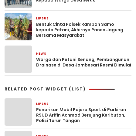
kepada Warga Desa Jeruk
LIPSUS
4 minggu yang lalu
Bentuk Cinta Polsek Rambah Samo
kepada Petani, Akhirnya Panen Jagung
Bersama Masyarakat
NEWS
4 minggu yang lalu
Warga dan Petani Senang, Pembangunan
Drainase di Desa Jambesari Resmi Dimulai
RELATED POST WIDGET (LIST)
LIPSUS
20 jam yang lalu
Penarikan Mobil Pajero Sport di Parkiran
RSUD Arifin Achmad Berujung Keributan,
Polisi Turun Tangan