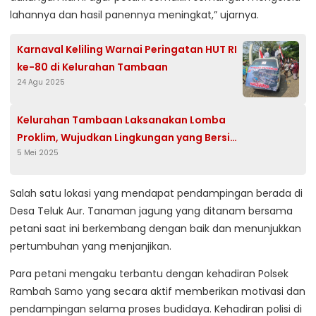
lahannya dan hasil panennya meningkat,” ujarnya.
Karnaval Keliling Warnai Peringatan HUT RI
ke-80 di Kelurahan Tambaan
24 Agu 2025
Kelurahan Tambaan Laksanakan Lomba
Proklim, Wujudkan Lingkungan yang Bersih
5 Mei 2025
dan Sehat
Salah satu lokasi yang mendapat pendampingan berada di
Desa Teluk Aur. Tanaman jagung yang ditanam bersama
petani saat ini berkembang dengan baik dan menunjukkan
pertumbuhan yang menjanjikan.
Para petani mengaku terbantu dengan kehadiran Polsek
Rambah Samo yang secara aktif memberikan motivasi dan
pendampingan selama proses budidaya. Kehadiran polisi di