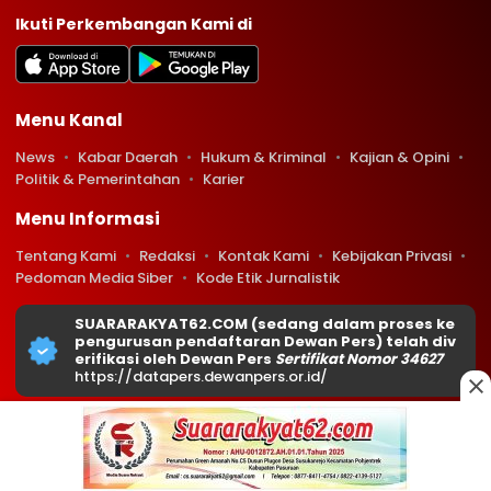
Ikuti Perkembangan Kami di
Menu Kanal
News
Kabar Daerah
Hukum & Kriminal
Kajian & Opini
Politik & Pemerintahan
Karier
Menu Informasi
Tentang Kami
Redaksi
Kontak Kami
Kebijakan Privasi
Pedoman Media Siber
Kode Etik Jurnalistik
SUARARAKYAT62.COM (sedang dalam proses ke
pengurusan pendaftaran Dewan Pers) telah div
erifikasi oleh Dewan Pers
Sertifikat Nomor 34627
https://datapers.dewanpers.or.id/
Copyright © 2026 Suararakyat62.com. All rights reserved.
0
0
670