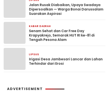
LIPSUS
3 hari yang lalu
Jalan Rusak Diabaikan, Upaya Swadaya
Dipersoalkan — Warga Bonai Darussalam
Suarakan Aspirasi
KABAR DAERAH
5 hari yang lalu
Senam Sehat dan Car Free Day
Krapyakrejo, Semarak HUT RI ke-81 di
Tengah Pesona Alam
LIPSUS
1 minggu yang lalu
Irigasi Desa Jambesari Lancar dan Lahan
Terhindar dari Erosi
ADVERTISEMENT