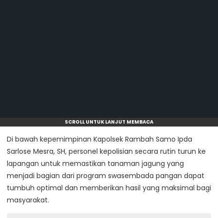
SCROLL UNTUK LANJUT MEMBACA
Di bawah kepemimpinan Kapolsek Rambah Samo Ipda
Sarlose Mesra, SH, personel kepolisian secara rutin turun ke
lapangan untuk memastikan tanaman jagung yang
menjadi bagian dari program swasembada pangan dapat
tumbuh optimal dan memberikan hasil yang maksimal bagi
masyarakat.