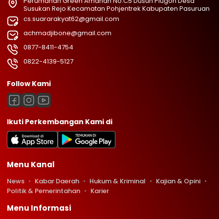
Perumahan Green Amanah No.C5 Dusun Plugon Desa
Susukan Rejo Kecamatan Pohjentrek Kabupaten Pasuruan
cs.suararakyat62@gmail.com
achmadjibone@gmail.com
0877-8411-4754
0822-4139-5127
Follow Kami
Ikuti Perkembangan Kami di
Menu Kanal
News
Kabar Daerah
Hukum & Kriminal
Kajian & Opini
Politik & Pemerintahan
Karier
Menu Informasi