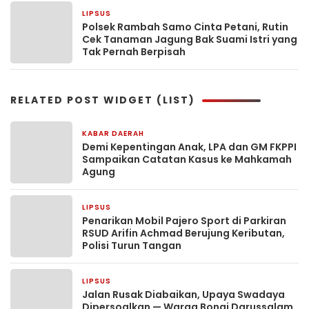
LIPSUS
1 bulan yang lalu
Polsek Rambah Samo Cinta Petani, Rutin
Cek Tanaman Jagung Bak Suami Istri yang
Tak Pernah Berpisah
RELATED POST WIDGET (LIST)
KABAR DAERAH
2 hari yang lalu
Demi Kepentingan Anak, LPA dan GM FKPPI
Sampaikan Catatan Kasus ke Mahkamah
Agung
LIPSUS
3 hari yang lalu
Penarikan Mobil Pajero Sport di Parkiran
RSUD Arifin Achmad Berujung Keributan,
Polisi Turun Tangan
LIPSUS
5 hari yang lalu
Jalan Rusak Diabaikan, Upaya Swadaya
Dipersoalkan — Warga Bonai Darussalam