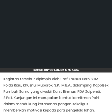
SCROLL UNTUK LANJUT MEMBACA
Kegiatan tersebut dipimpin oleh Staf Khusus Karo SDM
Polda Riau, Khusnul Mubarok, S.P., M.B.A., didampingi Kapolsek
Rambah Samo yang diwakili Kanit Binmas IPDA Zulpendi,
S.Pd.I. Kunjungan ini merupakan bentuk komitmen Polri
dalam mendukung ketahanan pangan sekaligus
memberikan motivasi kepada para pengelola lahan.