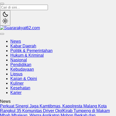
Suararakyat62.com
Sumber Referensi Terpercaya
News
Kabar Daerah
Politik & Pemerintahan
Hukum & Kriminal
Nasional
Pendidikan
Kebudayaan
Lipsus
Kajian & Opini
Kuliner
Kesehatan
Karier
News
Perkuat Sinergi Jaga Kamtibmas, Kapolresta Malang Kota
Rangkul 35 Komunitas Driver Ojol
Kirab Tumpeng di Makam
Mbah Mbalean, Warga Asrikaton Mohon Berkah dan