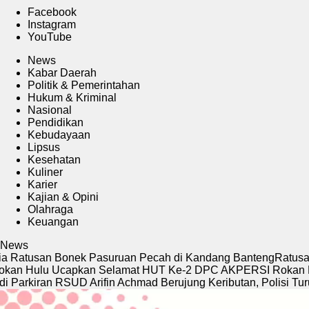
Facebook
Instagram
YouTube
News
Kabar Daerah
Politik & Pemerintahan
Hukum & Kriminal
Nasional
Pendidikan
Kebudayaan
Lipsus
Kesehatan
Kuliner
Karier
Kajian & Opini
Olahraga
Keuangan
News
atusan Bonek Pasuruan Pecah di Kandang Banteng
Ratusan Bone
Hulu Ucapkan Selamat HUT Ke-2 DPC AKPERSI Rokan Hulu
W
rkiran RSUD Arifin Achmad Berujung Keributan, Polisi Turun Ta
Pemutar
Video