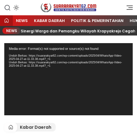
Sumber Referensi Terpercaya
Suararakyat62.com
NEWS
KABAR DAERAH
POLITIK & PEMERINTAHAN
HU
NEWS
Sinergi Warga dan Pemangku Wilayah Krapyakrejo Cegah K
Pemutar
Media error: Format(s) not supported or source(s) not found
Video
Unduh Berkas: https://suararakyat62.com/wp-content/uploads/2025/04/WhatsApp-Video-
2025-04-27-at-11.33.38.mp4?_=1
Unduh Berkas: https://suararakyat62.com/wp-content/uploads/2025/04/WhatsApp-Video-
2025-04-27-at-11.33.38.mp4?_=1
Kabar Daerah