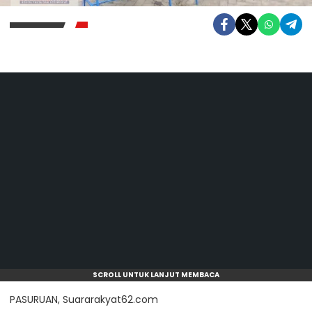
SCROLL UNTUK LANJUT MEMBACA
PASURUAN, Suararakyat62.com