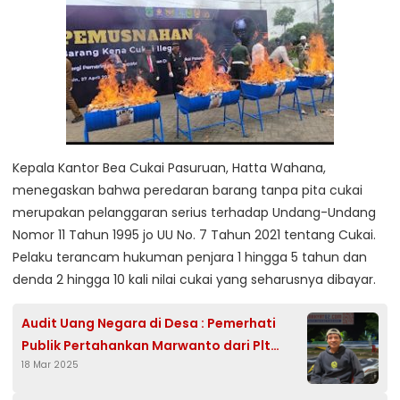
Kepala Kantor Bea Cukai Pasuruan, Hatta Wahana,
menegaskan bahwa peredaran barang tanpa pita cukai
merupakan pelanggaran serius terhadap Undang-Undang
Nomor 11 Tahun 1995 jo UU No. 7 Tahun 2021 tentang Cukai.
Pelaku terancam hukuman penjara 1 hingga 5 tahun dan
denda 2 hingga 10 kali nilai cukai yang seharusnya dibayar.
Audit Uang Negara di Desa : Pemerhati
Publik Pertahankan Marwanto dari Plt
18 Mar 2025
Inspektorat