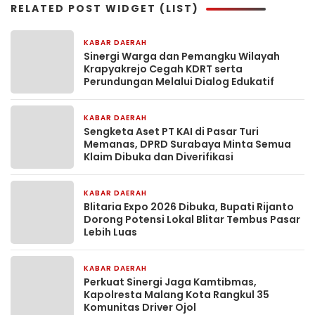
RELATED POST WIDGET (LIST)
KABAR DAERAH
52 menit yang lalu
Sinergi Warga dan Pemangku Wilayah
Krapyakrejo Cegah KDRT serta
Perundungan Melalui Dialog Edukatif
KABAR DAERAH
10 jam yang lalu
Sengketa Aset PT KAI di Pasar Turi
Memanas, DPRD Surabaya Minta Semua
Klaim Dibuka dan Diverifikasi
KABAR DAERAH
10 jam yang lalu
Blitaria Expo 2026 Dibuka, Bupati Rijanto
Dorong Potensi Lokal Blitar Tembus Pasar
Lebih Luas
KABAR DAERAH
16 jam yang lalu
Perkuat Sinergi Jaga Kamtibmas,
Kapolresta Malang Kota Rangkul 35
Komunitas Driver Ojol