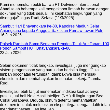
Kami menemukan bukti bahwa PT Delvindo International
Abadi telah beberapa kali mengekspor limbah beracun dengan
dokumen yang tidak sesuai. Ini kejahatan lingkungan yang
disengaja!” tegas Rudi, Selasa (11/3/2025).
Sambut Hari Bhayangkara ke-80, Kapolres Madiun Gelar
Anjangsana kepada Anggota Sakit dan Purnawirawan Polri
16 Jun 2026
Polsek Rambah Samo Bersama Pemdes Teluk Aur Tanam 100
Pohon Sambut HUT Bhayangkara ke-80
23 Jun 2026
Selain dokumen tidak lengkap, investigasi juga mengungkap
sistem pengemasan yang buruk dan berisiko tinggi. “Jika
limbah bocor atau tertumpah, dampaknya bisa merusak
ekosistem dan membahayakan kesehatan pekerja,” tambah
Rudi.
Investigasi lebih lanjut menemukan indikasi kuat adanya
praktik jual beli Nota Hasil Intelijen (NHI) di lingkungan Bea
Cukai Surabaya. Diduga, oknum tertentu memanfaatkan
dokumen ini untuk meloloskan ekspor ilegal dengan dalih telah
mendapat persetujuan intelijen.