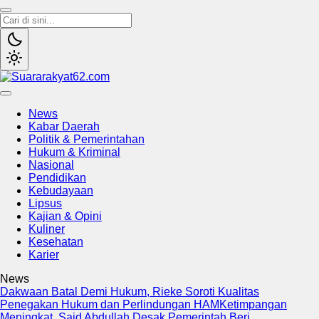
Suararakyat62.com
Sumber Referensi Terpercaya
News
Kabar Daerah
Politik & Pemerintahan
Hukum & Kriminal
Nasional
Pendidikan
Kebudayaan
Lipsus
Kajian & Opini
Kuliner
Kesehatan
Karier
News
Dakwaan Batal Demi Hukum, Rieke Soroti Kualitas
Penegakan Hukum dan Perlindungan HAM
Ketimpangan
Meningkat, Said Abdullah Desak Pemerintah Beri