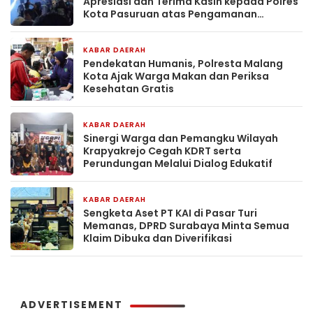
Apresiasi dan Terima Kasih kepada Polres
Kota Pasuruan atas Pengamanan
Karnaval Salon Horeg
KABAR DAERAH
20 jam yang lalu
Pendekatan Humanis, Polresta Malang
Kota Ajak Warga Makan dan Periksa
Kesehatan Gratis
KABAR DAERAH
22 jam yang lalu
Sinergi Warga dan Pemangku Wilayah
Krapyakrejo Cegah KDRT serta
Perundungan Melalui Dialog Edukatif
KABAR DAERAH
1 hari yang lalu
Sengketa Aset PT KAI di Pasar Turi
Memanas, DPRD Surabaya Minta Semua
Klaim Dibuka dan Diverifikasi
ADVERTISEMENT