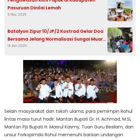
Pengawasan Kios Pupuk di Kabupaten
Pasuruan Dinilai Lemah
6 Nov 2025
Batalyon Zipur 10/JP/2 Kostrad Gelar Doa
Bersama Jelang Normalisasi Sungai Muara
14 Jan 2026
Aceh Tamiang
Selain masyarakat dan tokoh ulama, para pemimpin Rohul
lintas masa turut hadir. Mantan Bupati Dr. H. Achmad, M.Si,
Mantan Pjs Bupati H. Masrul Kasmy, Tuan Guru Besilam, dan
unsur Forkopimda Rohul memenuhi barisan undangan.