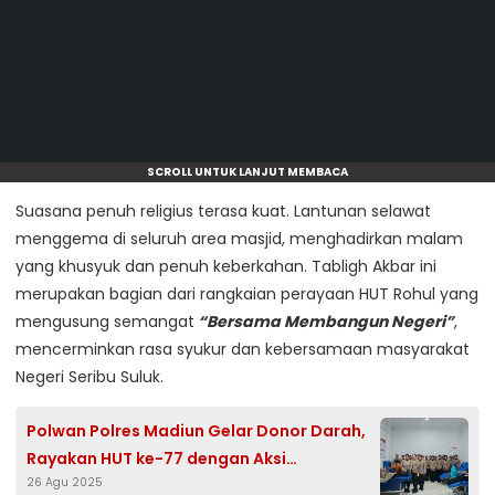
SCROLL UNTUK LANJUT MEMBACA
Suasana penuh religius terasa kuat. Lantunan selawat
menggema di seluruh area masjid, menghadirkan malam
yang khusyuk dan penuh keberkahan. Tabligh Akbar ini
merupakan bagian dari rangkaian perayaan HUT Rohul yang
mengusung semangat
“Bersama Membangun Negeri”
,
mencerminkan rasa syukur dan kebersamaan masyarakat
Negeri Seribu Suluk.
Polwan Polres Madiun Gelar Donor Darah,
Rayakan HUT ke-77 dengan Aksi
26 Agu 2025
Kemanusiaan