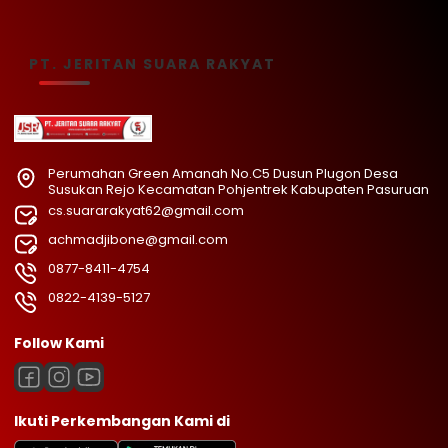
PT. JERITAN SUARA RAKYAT
Perumahan Green Amanah No.C5 Dusun Plugon Desa
Susukan Rejo Kecamatan Pohjentrek Kabupaten Pasuruan
cs.suararakyat62@gmail.com
achmadjibone@gmail.com
0877-8411-4754
0822-4139-5127
Follow Kami
Ikuti Perkembangan Kami di