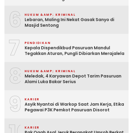
6
HUKUM &AMP; KRIMINAL
Lebaran, Maling Ini Nekat Gasak Sanyo di
Masjid Sentong
7
PENDIDIKAN
Kepala Dispendikbud Pasuruan Mandul
Tegakkan Aturan, Pungli Dibiarkan Merajalela
8
HUKUM &AMP; KRIMINAL
Meledak, 4 Karyawan Depot Tarim Pasuruan
Alami Luka Bakar Serius
9
KARIER
Asyik Nyantai di Warkop Saat Jam Kerja, Etika
Pegawai P3K Pemkot Pasuruan Disorot
10
KARIER
Pak Ogah Asal Jeruk Berangkat Umroh Berkat