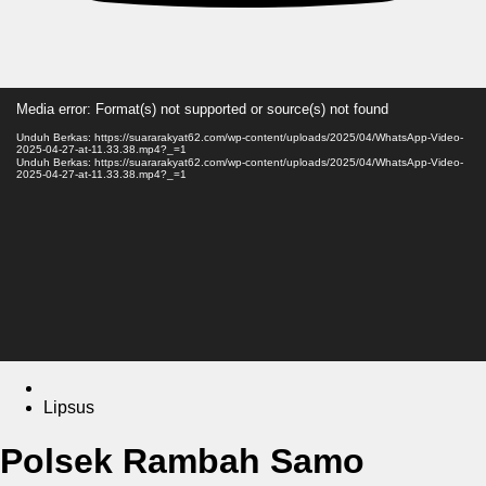
Pemutar
Media error: Format(s) not supported or source(s) not found
Video
Unduh Berkas: https://suararakyat62.com/wp-content/uploads/2025/04/WhatsApp-Video-
2025-04-27-at-11.33.38.mp4?_=1
Unduh Berkas: https://suararakyat62.com/wp-content/uploads/2025/04/WhatsApp-Video-
2025-04-27-at-11.33.38.mp4?_=1
Lipsus
Polsek Rambah Samo