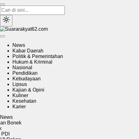
Suararakyat62.com
Sumber Referensi Terpercaya
News
Kabar Daerah
Politik & Pemerintahan
Hukum & Kriminal
Nasional
Pendidikan
Kebudayaan
Lipsus
Kajian & Opini
Kuliner
Kesehatan
Karier
News
 Bonek
I