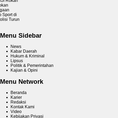
Rokan
n
an
ort di
i Turun
Menu Sidebar
News
Kabar Daerah
Hukum & Kriminal
Lipsus
Politik & Pemerintahan
Kajian & Opini
Menu Network
Beranda
Karier
Redaksi
Kontak Kami
Video
Kebijakan Privasi