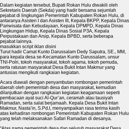
Dalam kegiatan tersebut, Bupati Rokan Hulu diwakili oleh
Sekretaris Daerah (Sekda) yang hadir bersama sejumlah
pejabat di lingkungan Pemerintah Kabupaten Rokan Hulu, di
antaranya Asisten I dan Asisten III, Kepala BKPP, Kepala Dinas
Pariwisata dan Kebudayaan, Kepala DPMPD, Kepala Dinas
Lingkungan Hidup, Kepala Dinas Sosial P3A, Kepala
Perpustakaan dan Arsip, Kepala BPBD, serta beberapa
pejabat lainnya.
masukkan script iklan disini
Turut hadir Camat Kunto Darussalam Dedy Saputra, SE., MM,
para kepala desa se-Kecamatan Kunto Darussalam, unsur
TNI-Polri, tokoh masyarakat, tokoh agama, tokoh pemuda,
serta ratusan masyarakat Desa Bukit Intan Makmur yang
antusias mengikuti rangkaian kegiatan.
Acara diawali dengan penyambutan rombongan pemerintah
daerah oleh pemerintah desa dan masyarakat, kemudian
dilanjutkan dengan rangkaian kegiatan keagamaan seperti
pembacaan ayat suci Al-Qur’an, ceramah atau tausiyah
Ramadan, serta salat berjamaah. Kepala Desa Bukit Intan
Makmur, Nasta’in, S.Pd.I, menyampaikan rasa terima kasih
atas kehadiran rombongan Pemerintah Kabupaten Rokan Hulu
yang telah melaksanakan Safari Ramadan di desanya.
“Atas nama pemerintah desa dan seluruh masyarakat Desa