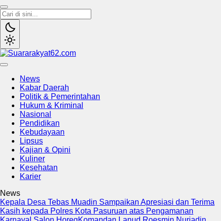
Suararakyat62.com
Sumber Referensi Terpercaya
News
Kabar Daerah
Politik & Pemerintahan
Hukum & Kriminal
Nasional
Pendidikan
Kebudayaan
Lipsus
Kajian & Opini
Kuliner
Kesehatan
Karier
News
Kepala Desa Tebas Muadin Sampaikan Apresiasi dan Terima
Kasih kepada Polres Kota Pasuruan atas Pengamanan
Karnaval Salon Horeg
Komandan Lanud Roesmin Nurjadin