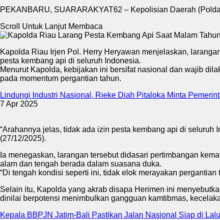
PEKANBARU, SUARARAKYAT62 – Kepolisian Daerah (Polda) Ria
Scroll Untuk Lanjut Membaca
Kapolda Riau Irjen Pol. Herry Heryawan menjelaskan, larangan 
pesta kembang api di seluruh Indonesia.
Menurut Kapolda, kebijakan ini bersifat nasional dan wajib di
pada momentum pergantian tahun.
Lindungi Industri Nasional, Rieke Diah Pitaloka Minta Pemeri
7 Apr 2025
“Arahannya jelas, tidak ada izin pesta kembang api di seluruh
(27/12/2025).
Ia menegaskan, larangan tersebut didasari pertimbangan kem
alam dan tengah berada dalam suasana duka.
“Di tengah kondisi seperti ini, tidak elok merayakan pergantian 
Selain itu, Kapolda yang akrab disapa Herimen ini menyebutk
dinilai berpotensi menimbulkan gangguan kamtibmas, kecelakaa
Kepala BBPJN Jatim-Bali Pastikan Jalan Nasional Siap di Lal