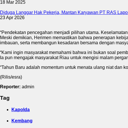
18 Mar 2025
Diduga Langgar Hak Pekerja, Mantan Karyawan PT RAS Lap
23 Apr 2026
“Pendekatan pencegahan menjadi pilihan utama. Keselamatan ma
Meski demikian, Herimen memastikan bahwa penerapan kebijak
imbauan, serta membangun kesadaran bersama dengan masyar
“Kami ingin masyarakat memahami bahwa ini bukan soal pemba
Ia pun mengajak masyarakat Riau untuk mengisi malam pergant
“Tahun Baru adalah momentum untuk menata ulang niat dan ko
(Rilis/esra)
Reporter:
admin
Tag
Kapolda
Kembang