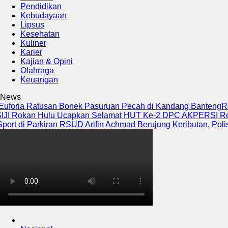
Pendidikan
Kebudayaan
Lipsus
Kesehatan
Kuliner
Karier
Kajian & Opini
Olahraga
Keuangan
News
oria Ratusan Bonek Pasuruan Pecah di Kandang Banteng
Ratusa
okan Hulu Ucapkan Selamat HUT Ke-2 DPC AKPERSI Rokan 
 di Parkiran RSUD Arifin Achmad Berujung Keributan, Polisi Tu