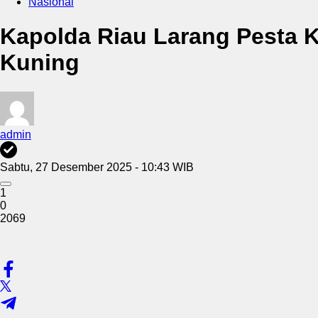
Nasional
Kapolda Riau Larang Pesta 
Kuning
admin
Sabtu, 27 Desember 2025 - 10:43 WIB
1
0
2069