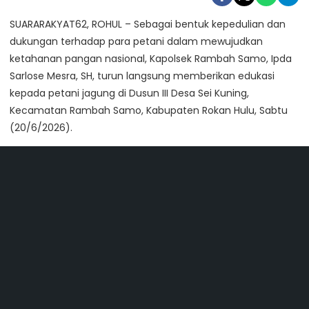
SUARARAKYAT62, ROHUL – Sebagai bentuk kepedulian dan
dukungan terhadap para petani dalam mewujudkan
ketahanan pangan nasional, Kapolsek Rambah Samo, Ipda
Sarlose Mesra, SH, turun langsung memberikan edukasi
kepada petani jagung di Dusun III Desa Sei Kuning,
Kecamatan Rambah Samo, Kabupaten Rokan Hulu, Sabtu
(20/6/2026).