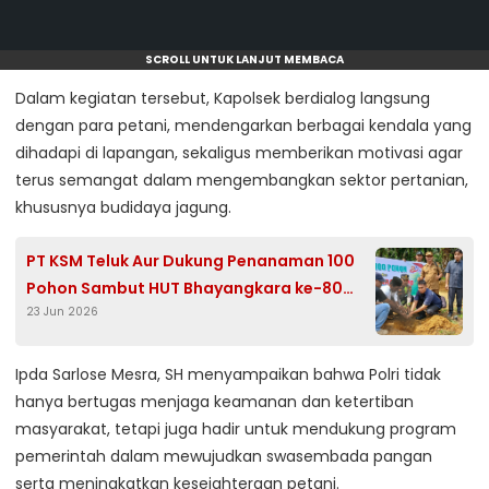
SCROLL UNTUK LANJUT MEMBACA
Dalam kegiatan tersebut, Kapolsek berdialog langsung
dengan para petani, mendengarkan berbagai kendala yang
dihadapi di lapangan, sekaligus memberikan motivasi agar
terus semangat dalam mengembangkan sektor pertanian,
khususnya budidaya jagung.
PT KSM Teluk Aur Dukung Penanaman 100
Pohon Sambut HUT Bhayangkara ke-80
23 Jun 2026
Tahun 2026
Ipda Sarlose Mesra, SH menyampaikan bahwa Polri tidak
hanya bertugas menjaga keamanan dan ketertiban
masyarakat, tetapi juga hadir untuk mendukung program
pemerintah dalam mewujudkan swasembada pangan
serta meningkatkan kesejahteraan petani.