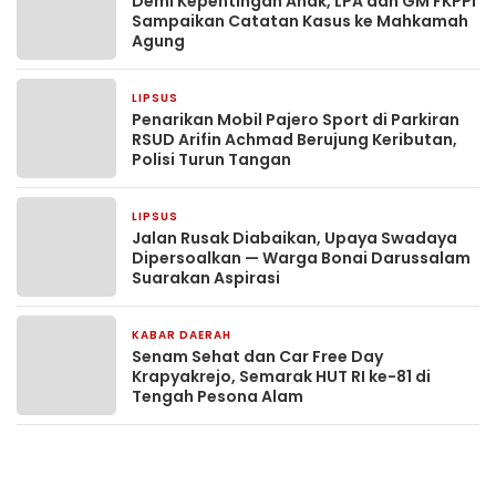
Demi Kepentingan Anak, LPA dan GM FKPPI
Sampaikan Catatan Kasus ke Mahkamah
Agung
LIPSUS
4 hari yang lalu
Penarikan Mobil Pajero Sport di Parkiran
RSUD Arifin Achmad Berujung Keributan,
Polisi Turun Tangan
LIPSUS
6 hari yang lalu
Jalan Rusak Diabaikan, Upaya Swadaya
Dipersoalkan — Warga Bonai Darussalam
Suarakan Aspirasi
KABAR DAERAH
1 minggu yang lalu
Senam Sehat dan Car Free Day
Krapyakrejo, Semarak HUT RI ke-81 di
Tengah Pesona Alam