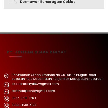
Dermawan Berseragam Coklat
PT. JERITAN SUARA RAKYAT
Perumahan Green Amanah No.C5 Dusun Plugon Desa
Susukan Rejo Kecamatan Pohjentrek Kabupaten Pasuruan
cs.suararakyat62@gmail.com
achmadjibone@gmail.com
0877-8411-4754
0822-4139-5127