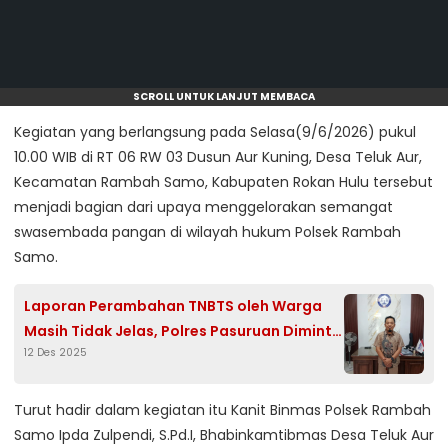
SCROLL UNTUK LANJUT MEMBACA
Kegiatan yang berlangsung pada Selasa(9/6/2026) pukul
10.00 WIB di RT 06 RW 03 Dusun Aur Kuning, Desa Teluk Aur,
Kecamatan Rambah Samo, Kabupaten Rokan Hulu tersebut
menjadi bagian dari upaya menggelorakan semangat
swasembada pangan di wilayah hukum Polsek Rambah
Samo.
Laporan Perambahan TNBTS oleh Warga
Masih Tidak Jelas, Polres Pasuruan Diminta
12 Des 2025
Transparan
Turut hadir dalam kegiatan itu Kanit Binmas Polsek Rambah
Samo Ipda Zulpendi, S.Pd.I, Bhabinkamtibmas Desa Teluk Aur