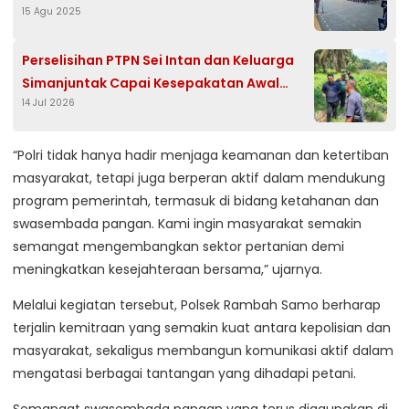
15 Agu 2025
Perselisihan PTPN Sei Intan dan Keluarga
Simanjuntak Capai Kesepakatan Awal
14 Jul 2026
Lewat Mediasi
“Polri tidak hanya hadir menjaga keamanan dan ketertiban
masyarakat, tetapi juga berperan aktif dalam mendukung
program pemerintah, termasuk di bidang ketahanan dan
swasembada pangan. Kami ingin masyarakat semakin
semangat mengembangkan sektor pertanian demi
meningkatkan kesejahteraan bersama,” ujarnya.
Melalui kegiatan tersebut, Polsek Rambah Samo berharap
terjalin kemitraan yang semakin kuat antara kepolisian dan
masyarakat, sekaligus membangun komunikasi aktif dalam
mengatasi berbagai tantangan yang dihadapi petani.
Semangat swasembada pangan yang terus digaungkan di