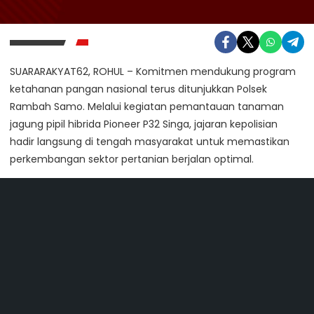
SUARARAKYAT62, ROHUL – Komitmen mendukung program
ketahanan pangan nasional terus ditunjukkan Polsek
Rambah Samo. Melalui kegiatan pemantauan tanaman
jagung pipil hibrida Pioneer P32 Singa, jajaran kepolisian
hadir langsung di tengah masyarakat untuk memastikan
perkembangan sektor pertanian berjalan optimal.