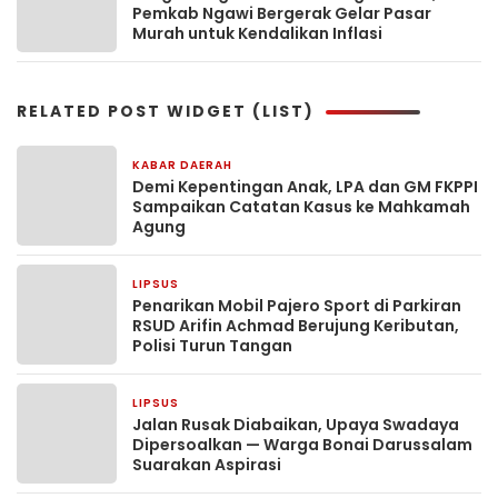
Pemkab Ngawi Bergerak Gelar Pasar
Murah untuk Kendalikan Inflasi
RELATED POST WIDGET (LIST)
KABAR DAERAH
4 jam yang lalu
Demi Kepentingan Anak, LPA dan GM FKPPI
Sampaikan Catatan Kasus ke Mahkamah
Agung
LIPSUS
1 hari yang lalu
Penarikan Mobil Pajero Sport di Parkiran
RSUD Arifin Achmad Berujung Keributan,
Polisi Turun Tangan
LIPSUS
3 hari yang lalu
Jalan Rusak Diabaikan, Upaya Swadaya
Dipersoalkan — Warga Bonai Darussalam
Suarakan Aspirasi