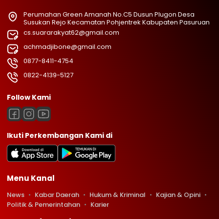
Perumahan Green Amanah No.C5 Dusun Plugon Desa
Susukan Rejo Kecamatan Pohjentrek Kabupaten Pasuruan
cs.suararakyat62@gmail.com
achmadjibone@gmail.com
0877-8411-4754
0822-4139-5127
Follow Kami
Ikuti Perkembangan Kami di
Menu Kanal
News
Kabar Daerah
Hukum & Kriminal
Kajian & Opini
Politik & Pemerintahan
Karier