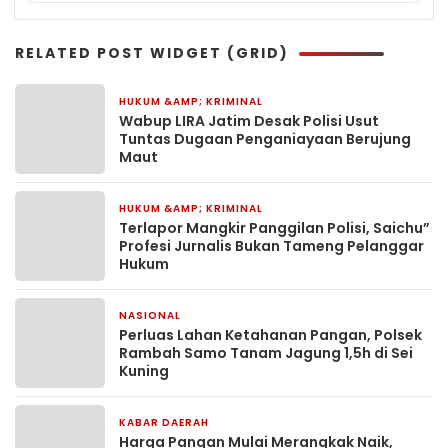
RELATED POST WIDGET (GRID)
HUKUM &AMP; KRIMINAL
1 hari yang lalu
Wabup LIRA Jatim Desak Polisi Usut
Tuntas Dugaan Penganiayaan Berujung
Maut
HUKUM &AMP; KRIMINAL
1 minggu yang lalu
Terlapor Mangkir Panggilan Polisi, Saichu”
Profesi Jurnalis Bukan Tameng Pelanggar
Hukum
NASIONAL
2 minggu yang lalu
Perluas Lahan Ketahanan Pangan, Polsek
Rambah Samo Tanam Jagung 1,5h di Sei
Kuning
KABAR DAERAH
3 minggu yang lalu
Harga Pangan Mulai Merangkak Naik,