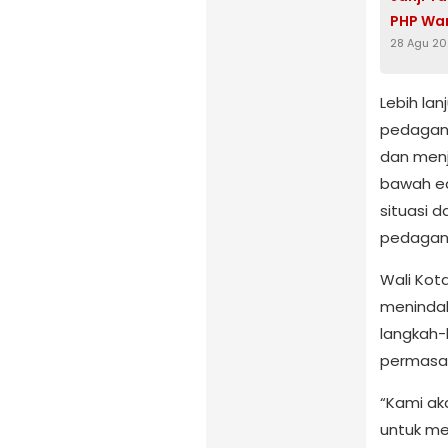
PHP Wa
28 Agu 2
Lebih la
pedagang
dan menj
bawah ed
situasi 
pedagang
Wali Kota
menindak
langkah-
permasal
“Kami ak
untuk me