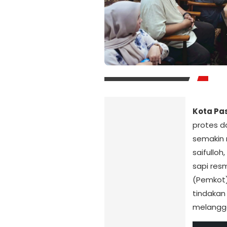
Kota Pa
protes d
semakin
saifullo
sapi res
(Pemkot)
tindakan
melangga