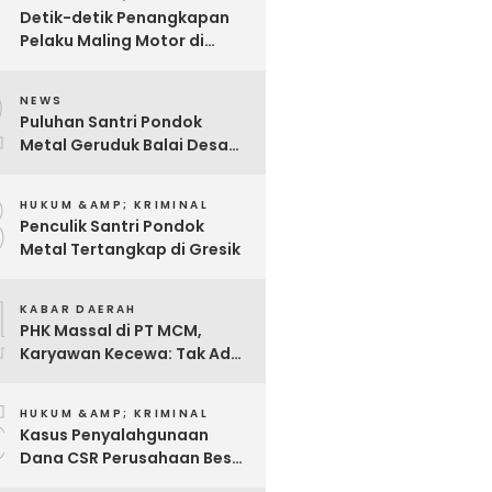
Detik-detik Penangkapan
Pelaku Maling Motor di
Pabrik Rokok
2
NEWS
Puluhan Santri Pondok
Metal Geruduk Balai Desa
Kawisrejo
3
HUKUM &AMP; KRIMINAL
Penculik Santri Pondok
Metal Tertangkap di Gresik
4
KABAR DAERAH
PHK Massal di PT MCM,
Karyawan Kecewa: Tak Ada
Sosialisasi, Hanya Diminta
5
Tanda Tangan
HUKUM &AMP; KRIMINAL
Kasus Penyalahgunaan
Dana CSR Perusahaan Besar
Di Pasuruan, Pelapor