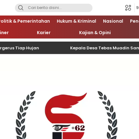
9
Politik & Pemerintahan
Hukum & Kriminal
Nasional
Pen
iner
Karier
Kajian & Opini
iap Hujan
Kepala Desa Tebas Muadin Sampaikan Ap
Pemutar
Video