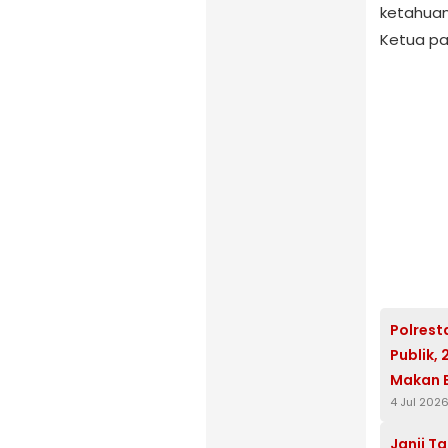
ketahuan
Ketua p
Polrest
Publik,
Makan 
4 Jul 202
Janji Ta