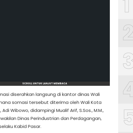
1
SCROLL UNTUK LANJUT MEMBACA
masi diserahkan langsung di kantor dinas Wali
 mana somasi tersebut diterima oleh Wali Kota
 Adi Wibowo, didampingi Mualif Arif, S.Sos., M.M.,
rwakilan Dinas Perindustrian dan Perdagangan,
selaku Kabid Pasar.