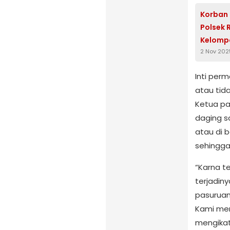
Korban 
Polsek 
Kelomp
2 Nov 202
Inti per
atau tida
Ketua p
daging s
atau di 
sehingga
“Karna t
terjadiny
pasuruan
Kami me
mengikat