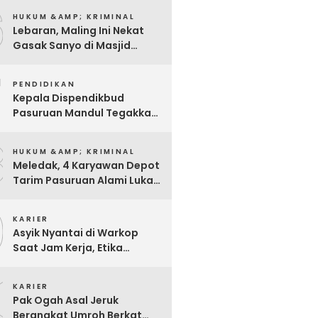
6
Dimintai Keterangan Polisi
HUKUM &AMP; KRIMINAL
Lebaran, Maling Ini Nekat
Gasak Sanyo di Masjid
Sentong
7
PENDIDIKAN
Kepala Dispendikbud
Pasuruan Mandul Tegakkan
Aturan, Pungli Dibiarkan
8
Merajalela
HUKUM &AMP; KRIMINAL
Meledak, 4 Karyawan Depot
Tarim Pasuruan Alami Luka
Bakar Serius
9
KARIER
Asyik Nyantai di Warkop
Saat Jam Kerja, Etika
Pegawai P3K Pemkot
0
Pasuruan Disorot
KARIER
Pak Ogah Asal Jeruk
Berangkat Umroh Berkat