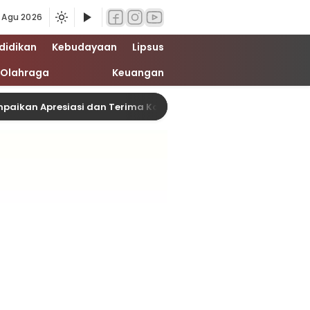
 Agu 2026
didikan
Kebudayaan
Lipsus
Olahraga
Keuangan
resiasi dan Terima Kasih kepada Polres Kota Pasuruan atas