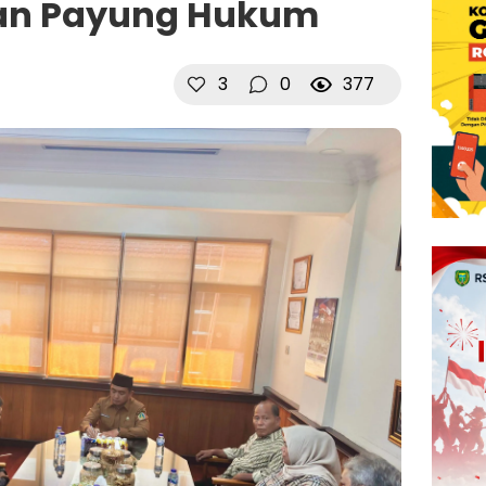
ian Payung Hukum
3
0
377