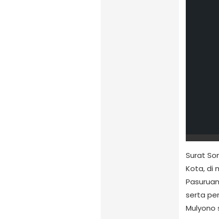
Surat So
Kota, di
Pasuruan,
serta pe
Mulyono 