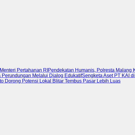
enteri Pertahanan RI
Pendekatan Humanis, Polresta Malang K
Perundungan Melalui Dialog Edukatif
Sengketa Aset PT KAI d
nto Dorong Potensi Lokal Blitar Tembus Pasar Lebih Luas