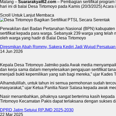
Malang –
Suararakyat62.com
– Pembagian sertifikat program
hari ini di balai Desa Tirtomoyo pada Kamis (20/3/2025) Acara
Scroll Untuk Lanjut Membaca
Perwakilan dari Badan Pertanahan Nasional (BPN) kabupaten
sertifikat kepada para warga. Sebanyak 239 warga yang telah 
oleh warga yang hadir di Balai Desa Tirtomoyo
Diresmikan Abah Rommy, Sakera Kediri Jadi Wujud Persatuan
14 Jun 2026
Kepala Desa Tirtomoyo Jatmiko pada Awak media menyampaika
dan kerja sama dalam menyelesaikan pengajuan sertifikat tanah
menjadi bukti kepemilikan yang sah bagi mereka,” ujar Kades 
Alhamdulillah, untuk tahun ini semua permohonan sudah tercove
masyarakat,” ujar Ketua Panitia Nasir Salasa kepada awak med
Nasir menambahkan, pihaknya sangat berterima kasih kepada s
Tirtomoyo Kecamatan Pakis dapat terlaksana dengan sukses da
DPRD Jatim Setujui RPJMD 2025-2030
22 Mar 2025