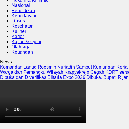
Hukum & Kriminal
Nasional
Pendidikan
Kebudayaan
Lipsus
Kesehatan
Kuliner
Karier
Kajian & Opini
Olahraga
Keuangan
News
Komandan Lanud Roesmin Nurjadin Sambut Kunjungan Kerja M
Warga dan Pemangku Wilayah Krapyakrejo Cegah KDRT serta 
Dibuka dan Diverifikasi
Blitaria Expo 2026 Dibuka, Bupati Rija