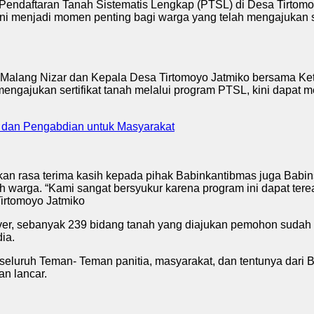
 Pendaftaran Tanah Sistematis Lengkap (PTSL) di Desa Tirto
 ini menjadi momen penting bagi warga yang telah mengajukan se
 Malang Nizar dan Kepala Desa Tirtomoyo Jatmiko bersama Ke
mengajukan sertifikat tanah melalui program PTSL, kini dapat 
 dan Pengabdian untuk Masyarakat
n rasa terima kasih kepada pihak Babinkantibmas juga Babi
 warga. “Kami sangat bersyukur karena program ini dapat tereal
Tirtomoyo Jatmiko
r, sebanyak 239 bidang tanah yang diajukan pemohon sudah ters
ia.
eluruh Teman- Teman panitia, masyarakat, dan tentunya dari 
n lancar.