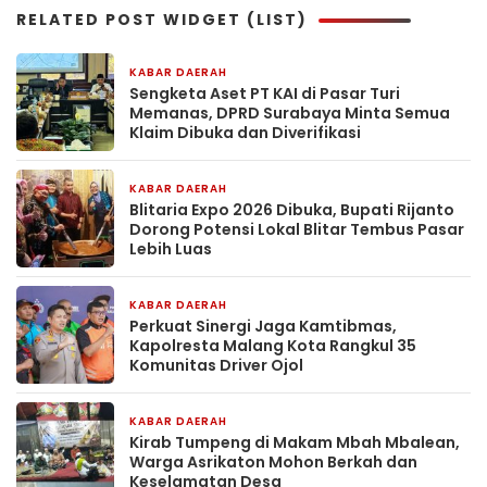
RELATED POST WIDGET (LIST)
KABAR DAERAH
4 jam yang lalu
Sengketa Aset PT KAI di Pasar Turi
Memanas, DPRD Surabaya Minta Semua
Klaim Dibuka dan Diverifikasi
KABAR DAERAH
4 jam yang lalu
Blitaria Expo 2026 Dibuka, Bupati Rijanto
Dorong Potensi Lokal Blitar Tembus Pasar
Lebih Luas
KABAR DAERAH
10 jam yang lalu
Perkuat Sinergi Jaga Kamtibmas,
Kapolresta Malang Kota Rangkul 35
Komunitas Driver Ojol
KABAR DAERAH
11 jam yang lalu
Kirab Tumpeng di Makam Mbah Mbalean,
Warga Asrikaton Mohon Berkah dan
Keselamatan Desa