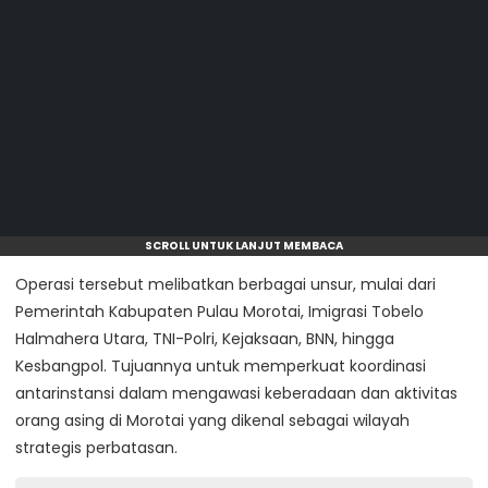
SCROLL UNTUK LANJUT MEMBACA
Operasi tersebut melibatkan berbagai unsur, mulai dari
Pemerintah Kabupaten Pulau Morotai, Imigrasi Tobelo
Halmahera Utara, TNI-Polri, Kejaksaan, BNN, hingga
Kesbangpol. Tujuannya untuk memperkuat koordinasi
antarinstansi dalam mengawasi keberadaan dan aktivitas
orang asing di Morotai yang dikenal sebagai wilayah
strategis perbatasan.