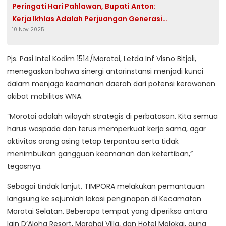
Peringati Hari Pahlawan, Bupati Anton:
Kerja Ikhlas Adalah Perjuangan Generasi
10 Nov 2025
Masa Kini
Pjs. Pasi Intel Kodim 1514/Morotai, Letda Inf Visno Bitjoli,
menegaskan bahwa sinergi antarinstansi menjadi kunci
dalam menjaga keamanan daerah dari potensi kerawanan
akibat mobilitas WNA.
“Morotai adalah wilayah strategis di perbatasan. Kita semua
harus waspada dan terus memperkuat kerja sama, agar
aktivitas orang asing tetap terpantau serta tidak
menimbulkan gangguan keamanan dan ketertiban,”
tegasnya.
Sebagai tindak lanjut, TIMPORA melakukan pemantauan
langsung ke sejumlah lokasi penginapan di Kecamatan
Morotai Selatan. Beberapa tempat yang diperiksa antara
lain D’Aloha Resort, Marahai Villa, dan Hotel Molokai, guna