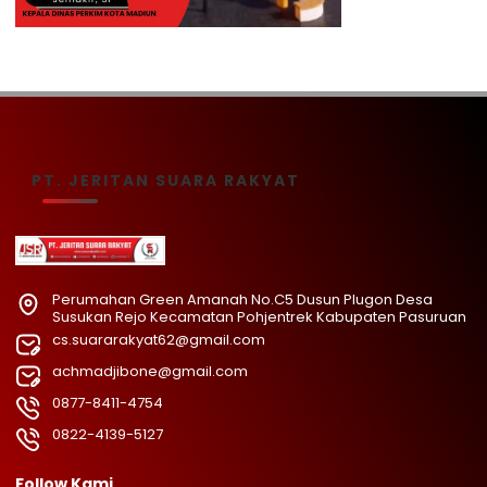
PT. JERITAN SUARA RAKYAT
Perumahan Green Amanah No.C5 Dusun Plugon Desa
Susukan Rejo Kecamatan Pohjentrek Kabupaten Pasuruan
cs.suararakyat62@gmail.com
achmadjibone@gmail.com
0877-8411-4754
0822-4139-5127
Follow Kami