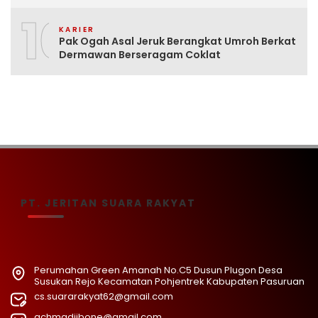
10
KARIER
Pak Ogah Asal Jeruk Berangkat Umroh Berkat
Dermawan Berseragam Coklat
PT. JERITAN SUARA RAKYAT
Perumahan Green Amanah No.C5 Dusun Plugon Desa
Susukan Rejo Kecamatan Pohjentrek Kabupaten Pasuruan
cs.suararakyat62@gmail.com
achmadjibone@gmail.com