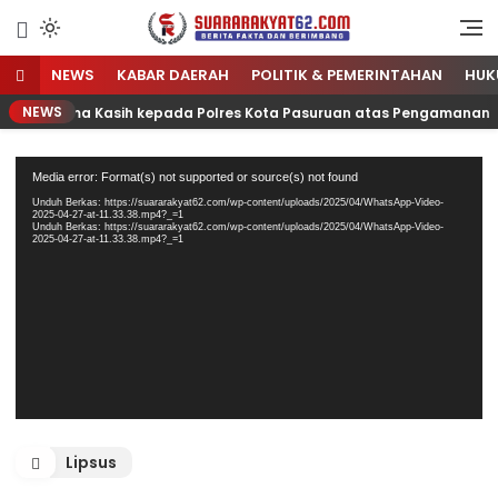
Sumber Referensi Terpercaya
Suararakyat62.com
NEWS
KABAR DAERAH
POLITIK & PEMERINTAHAN
HUK
NEWS
Terima Kasih kepada Polres Kota Pasuruan atas Pengamanan Karna
Pemutar
Media error: Format(s) not supported or source(s) not found
Video
Unduh Berkas: https://suararakyat62.com/wp-content/uploads/2025/04/WhatsApp-Video-
2025-04-27-at-11.33.38.mp4?_=1
Unduh Berkas: https://suararakyat62.com/wp-content/uploads/2025/04/WhatsApp-Video-
2025-04-27-at-11.33.38.mp4?_=1
Lipsus