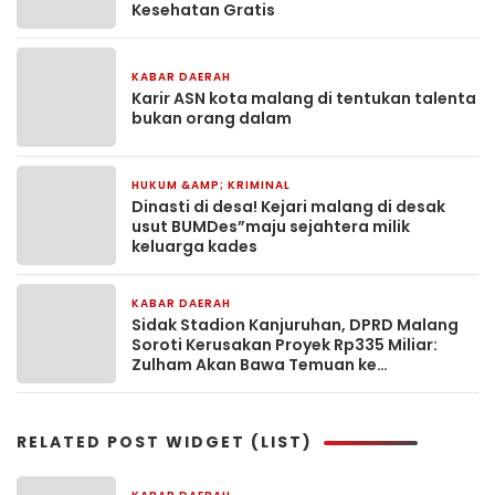
Kesehatan Gratis
KABAR DAERAH
6 hari yang lalu
Karir ASN kota malang di tentukan talenta
bukan orang dalam
HUKUM &AMP; KRIMINAL
6 hari yang lalu
Dinasti di desa! Kejari malang di desak
usut BUMDes”maju sejahtera milik
keluarga kades
KABAR DAERAH
7 hari yang lalu
Sidak Stadion Kanjuruhan, DPRD Malang
Soroti Kerusakan Proyek Rp335 Miliar:
Zulham Akan Bawa Temuan ke
Kementerian PU
RELATED POST WIDGET (LIST)