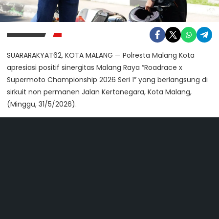
SUARARAKYAT62, KOTA MALANG — Polresta Malang Kota
apresiasi positif sinergitas Malang Raya “Roadrace x
Supermoto Championship 2026 Seri 1” yang berlangsung di
sirkuit non permanen Jalan Kertanegara, Kota Malang,
(Minggu, 31/5/2026).