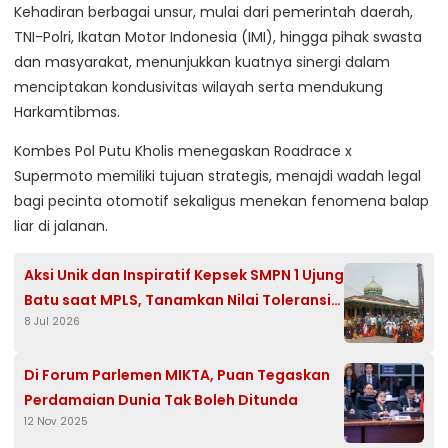
Kehadiran berbagai unsur, mulai dari pemerintah daerah,
TNI-Polri, Ikatan Motor Indonesia (IMI), hingga pihak swasta
dan masyarakat, menunjukkan kuatnya sinergi dalam
menciptakan kondusivitas wilayah serta mendukung
Harkamtibmas.
Kombes Pol Putu Kholis menegaskan Roadrace x
Supermoto memiliki tujuan strategis, menajdi wadah legal
bagi pecinta otomotif sekaligus menekan fenomena balap
liar di jalanan.
Aksi Unik dan Inspiratif Kepsek SMPN 1 Ujung
Batu saat MPLS, Tanamkan Nilai Toleransi
8 Jul 2026
Sejak Hari Pertama
Di Forum Parlemen MIKTA, Puan Tegaskan
Perdamaian Dunia Tak Boleh Ditunda
12 Nov 2025