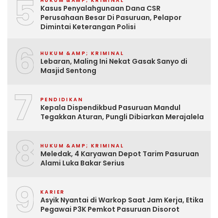
5
HUKUM &AMP; KRIMINAL
Kasus Penyalahgunaan Dana CSR
Perusahaan Besar Di Pasuruan, Pelapor
Dimintai Keterangan Polisi
6
HUKUM &AMP; KRIMINAL
Lebaran, Maling Ini Nekat Gasak Sanyo di
Masjid Sentong
7
PENDIDIKAN
Kepala Dispendikbud Pasuruan Mandul
Tegakkan Aturan, Pungli Dibiarkan Merajalela
8
HUKUM &AMP; KRIMINAL
Meledak, 4 Karyawan Depot Tarim Pasuruan
Alami Luka Bakar Serius
9
KARIER
Asyik Nyantai di Warkop Saat Jam Kerja, Etika
Pegawai P3K Pemkot Pasuruan Disorot