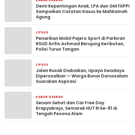
KABAR DAERAH
2 hari yang lalu
Demi Kepentingan Anak, LPA dan GM FKPPI
Sampaikan Catatan Kasus ke Mahkamah
Agung
LIPSUS
3 hari yang lalu
Penarikan Mobil Pajero Sport di Parkiran
RSUD Arifin Achmad Berujung Keributan,
Polisi Turun Tangan
LIPSUS
5 hari yang lalu
Jalan Rusak Diabaikan, Upaya Swadaya
Dipersoalkan — Warga Bonai Darussalam
Suarakan Aspirasi
KABAR DAERAH
1 minggu yang lalu
Senam Sehat dan Car Free Day
Krapyakrejo, Semarak HUT RI ke-81 di
Tengah Pesona Alam