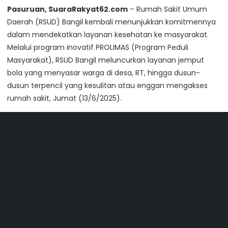
Pasuruan, SuaraRakyat62.com
– Rumah Sakit Umum
Daerah (RSUD) Bangil kembali menunjukkan komitmennya
dalam mendekatkan layanan kesehatan ke masyarakat.
Melalui program inovatif PROLIMAS (Program Peduli
Masyarakat), RSUD Bangil meluncurkan layanan jemput
bola yang menyasar warga di desa, RT, hingga dusun-
dusun terpencil yang kesulitan atau enggan mengakses
rumah sakit, Jumat (13/6/2025).