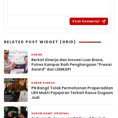
RELATED POST WIDGET (GRID)
KARIER
1 minggu yang lalu
Berkat Kinerja dan Inovasi Luar Biasa,
Polres Kampar Raih Penghargaan “Presisi
Award” dari LEMKAPI
KABAR DAERAH
12 Mei 2026
PN Bangil Tolak Permohonan Praperadilan
LBH Mukti Pajajaran Terkait Kasus Dugaan
Judi
HUKUM &AMP; KRIMINAL
29 April 2026