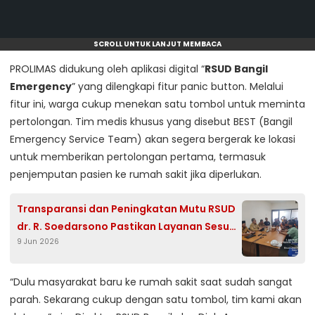
SCROLL UNTUK LANJUT MEMBACA
PROLIMAS didukung oleh aplikasi digital “
RSUD Bangil
Emergency
” yang dilengkapi fitur panic button. Melalui
fitur ini, warga cukup menekan satu tombol untuk meminta
pertolongan. Tim medis khusus yang disebut BEST (Bangil
Emergency Service Team) akan segera bergerak ke lokasi
untuk memberikan pertolongan pertama, termasuk
penjemputan pasien ke rumah sakit jika diperlukan.
Transparansi dan Peningkatan Mutu RSUD
dr. R. Soedarsono Pastikan Layanan Sesuai
9 Jun 2026
Standar, Lakukan Kajian Menyeluruh
“Dulu masyarakat baru ke rumah sakit saat sudah sangat
parah. Sekarang cukup dengan satu tombol, tim kami akan