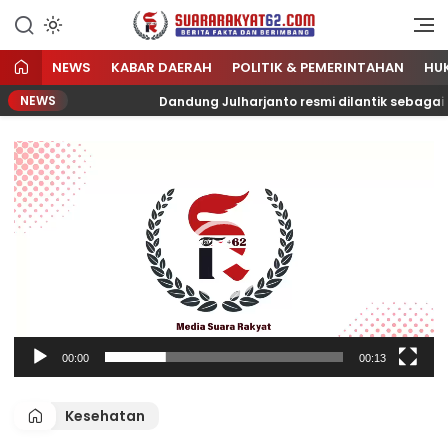
Sumber Referensi Terpercaya
Suararakyat62.com
NEWS
KABAR DAERAH
POLITIK & PEMERINTAHAN
HU
NEWS
Dandung Julharjanto resmi dilantik sebagai Penjabat
Pemutar
Video
00:00
00:13
Kesehatan