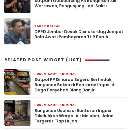
Satpam Outsourcing PA Bangil Bentak
Wartawan, Pengunjung Jadi Saksi
KABAR DAERAH
24 Februari 2026
DPRD Jember Desak Disnakerdag Jemput
Bola Awasi Pembayaran THR Buruh
RELATED POST WIDGET (LIST)
HUKUM &AMP; KRIMINAL
2 jam yang lalu
Satpol PP Diharap Segera Bertindak,
Bangunan Bakso di Bantaran Irigasi di
Duga Penyebab Biang Banjir
HUKUM &AMP; KRIMINAL
1 hari yang lalu
Bangunan Usaha di Bantaran Irigasi
Dikeluhkan Warga: Air Meluber, Jalan
Tergerus Tiap Hujan