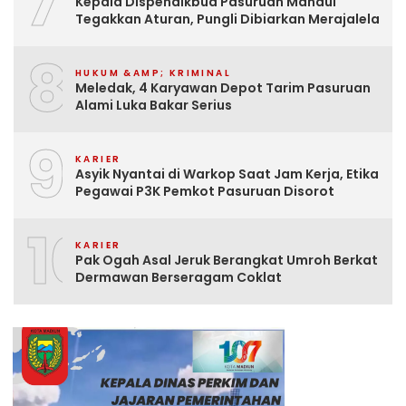
7
Kepala Dispendikbud Pasuruan Mandul
Tegakkan Aturan, Pungli Dibiarkan Merajalela
8
HUKUM &AMP; KRIMINAL
Meledak, 4 Karyawan Depot Tarim Pasuruan
Alami Luka Bakar Serius
9
KARIER
Asyik Nyantai di Warkop Saat Jam Kerja, Etika
Pegawai P3K Pemkot Pasuruan Disorot
10
KARIER
Pak Ogah Asal Jeruk Berangkat Umroh Berkat
Dermawan Berseragam Coklat