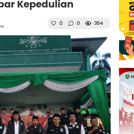
bar Kepedulian
0
0
364
WIB