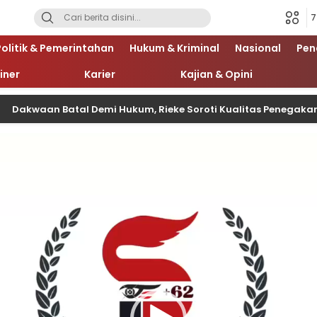
7
Politik & Pemerintahan
Hukum & Kriminal
Nasional
Pen
iner
Karier
Kajian & Opini
n Batal Demi Hukum, Rieke Soroti Kualitas Penegakan Hukum 
Pemutar
Video