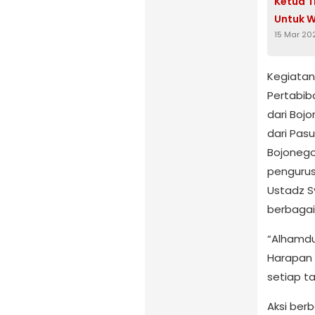
Ketua T
Untuk 
15 Mar 20
Kegiatan
Pertabib
dari Boj
dari Pasu
Bojonegor
pengurus 
Ustadz Sy
berbagai
“Alhamdul
Harapan k
setiap t
Aksi berb