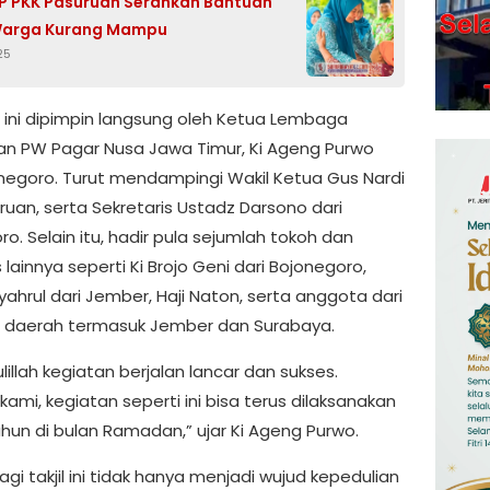
P PKK Pasuruan Serahkan Bantuan
Warga Kurang Mampu
25
 ini dipimpin langsung oleh Ketua Lembaga
an PW Pagar Nusa Jawa Timur, Ki Ageng Purwo
onegoro. Turut mendampingi Wakil Ketua Gus Nardi
ruan, serta Sekretaris Ustadz Darsono dari
o. Selain itu, hadir pula sejumlah tokoh dan
lainnya seperti Ki Brojo Geni dari Bojonegoro,
ahrul dari Jember, Haji Naton, serta anggota dari
 daerah termasuk Jember dan Surabaya.
illah kegiatan berjalan lancar dan sukses.
ami, kegiatan seperti ini bisa terus dilaksanakan
ahun di bulan Ramadan,” ujar Ki Ageng Purwo.
agi takjil ini tidak hanya menjadi wujud kepedulian