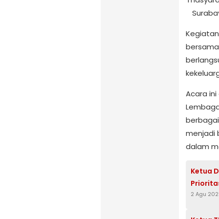
Suraba
Kegiatan
bersama 
berlang
kekeluar
Acara in
Lembaga 
berbagai
menjadi 
dalam me
Ketua D
Priorit
2 Agu 202