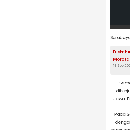
Surabaya
Distrib
Morotai
16 Sep 20
Sema
ditun
Jawa T
Pada S
dengan
masyarak