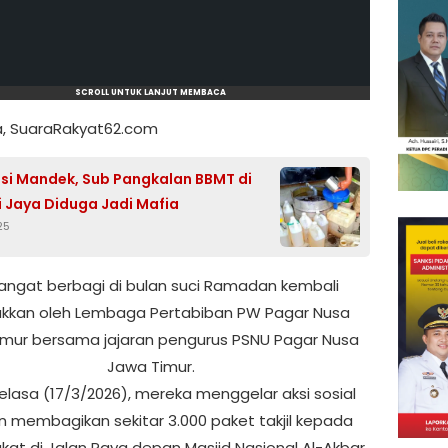
SCROLL UNTUK LANJUT MEMBACA
, SuaraRakyat62.com
usi Mandek, Sub Pangkalan BBMT di
 Jaya Diduga Jadi Mafia
25
ngat berbagi di bulan suci Ramadan kembali
jukkan oleh Lembaga Pertabiban PW Pagar Nusa
imur bersama jajaran pengurus PSNU Pagar Nusa
Jawa Timur.
elasa (17/3/2026), mereka menggelar aksi sosial
 membagikan sekitar 3.000 paket takjil kepada
at di Jalan Raya depan Masjid Nasional Al-Akbar