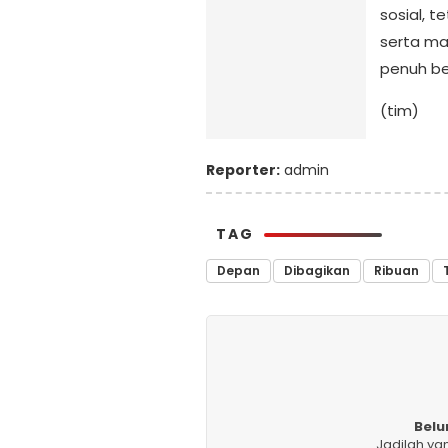
sosial, 
serta ma
penuh be
(tim)
Reporter:
admin
TAG
Depan
Dibagikan
Ribuan
Belu
Jadilah ya