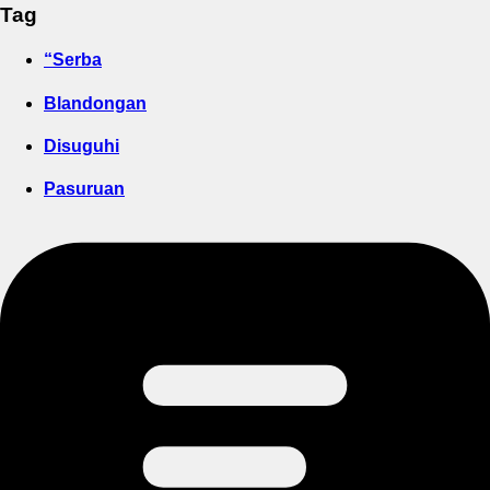
Tag
“Serba
Blandongan
Disuguhi
Pasuruan