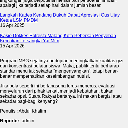
lingkungan juga berpotensi menambah persoalan limbah,
apalagi jika terjadi setiap hari dalam jumlah besar.
Langkah Kades Kendang Dukuh Dapat Apresiasi Gus Ujay
Ketua LSM PMDM
16 Apr 2025
Kasie Dokkes Polresta Malang Kota Beberkan Penyebab
Kematian Tersangka Yai Mim
15 Apr 2026
Program MBG sejatinya bertujuan meningkatkan kualitas gizi
dan konsentrasi belajar siswa. Maka, publik tentu berharap
standar menu tak sekadar “mengenyangkan”, tetapi benar-
benar memperhatikan keseimbangan nutrisi.
Jika pola seperti ini berlangsung terus-menerus, evaluasi
menyeluruh dari pihak terkait menjadi kebutuhan, bukan
sekadar opsi. Suara Rakyat bertanya, Ini makan bergizi atau
sekadar bagi-bagi kenyang?
Penulis : Abdul Khalim
Reporter:
admin