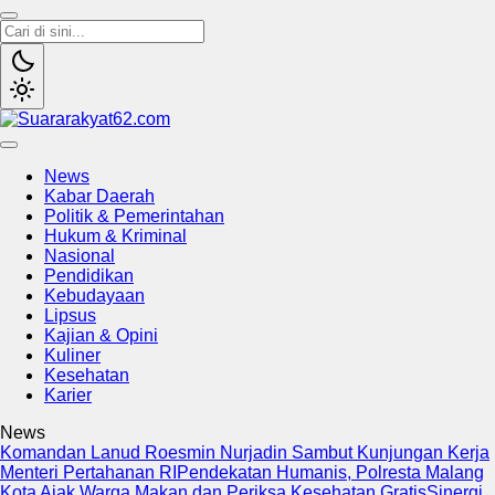
Suararakyat62.com
Sumber Referensi Terpercaya
News
Kabar Daerah
Politik & Pemerintahan
Hukum & Kriminal
Nasional
Pendidikan
Kebudayaan
Lipsus
Kajian & Opini
Kuliner
Kesehatan
Karier
News
Komandan Lanud Roesmin Nurjadin Sambut Kunjungan Kerja
Menteri Pertahanan RI
Pendekatan Humanis, Polresta Malang
Kota Ajak Warga Makan dan Periksa Kesehatan Gratis
Sinergi