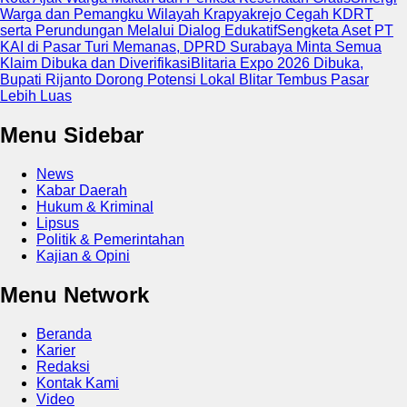
Warga dan Pemangku Wilayah Krapyakrejo Cegah KDRT
serta Perundungan Melalui Dialog Edukatif
Sengketa Aset PT
KAI di Pasar Turi Memanas, DPRD Surabaya Minta Semua
Klaim Dibuka dan Diverifikasi
Blitaria Expo 2026 Dibuka,
Bupati Rijanto Dorong Potensi Lokal Blitar Tembus Pasar
Lebih Luas
Menu Sidebar
News
Kabar Daerah
Hukum & Kriminal
Lipsus
Politik & Pemerintahan
Kajian & Opini
Menu Network
Beranda
Karier
Redaksi
Kontak Kami
Video