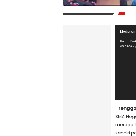
Pemutar
Media err
Video
Unduh Berk
WA0288.m
Trengga
SMA Nege
menggela
sendiri p