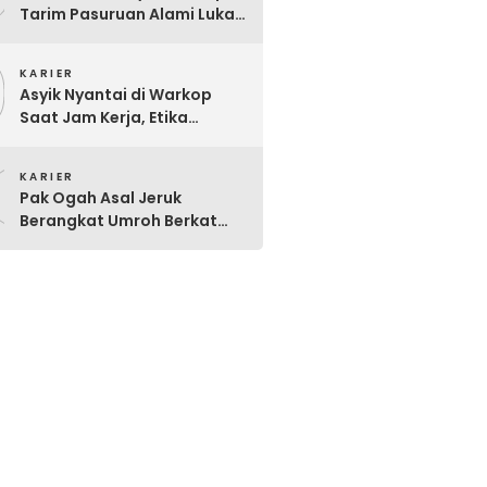
Tarim Pasuruan Alami Luka
Bakar Serius
9
KARIER
Asyik Nyantai di Warkop
Saat Jam Kerja, Etika
Pegawai P3K Pemkot
0
Pasuruan Disorot
KARIER
Pak Ogah Asal Jeruk
Berangkat Umroh Berkat
Dermawan Berseragam
Coklat