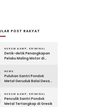
ULAR POST RAKYAT
HUKUM &AMP; KRIMINAL
Detik-detik Penangkapan
Pelaku Maling Motor di
Pabrik Rokok
2
NEWS
Puluhan Santri Pondok
Metal Geruduk Balai Desa
Kawisrejo
3
HUKUM &AMP; KRIMINAL
Penculik Santri Pondok
Metal Tertangkap di Gresik