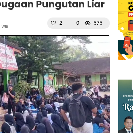
ugaan Pungutan Liar
2
0
575
9 WIB