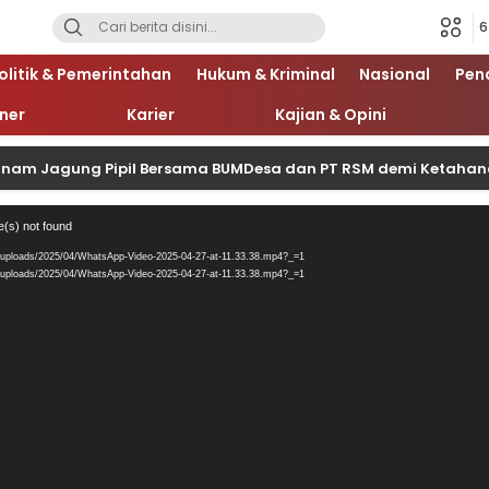
6
olitik & Pemerintahan
Hukum & Kriminal
Nasional
Pen
iner
Karier
Kajian & Opini
nam Jagung Pipil Bersama BUMDesa dan PT RSM demi Ketaha
Pemutar
e(s) not found
Video
/uploads/2025/04/WhatsApp-Video-2025-04-27-at-11.33.38.mp4?_=1
/uploads/2025/04/WhatsApp-Video-2025-04-27-at-11.33.38.mp4?_=1