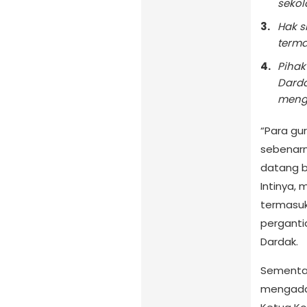
sekol
Hak s
terma
Pihak
Darda
menga
“Para gur
sebenarny
datang b
Intinya,
termasuk
perganti
Dardak.
Sementar
mengadak