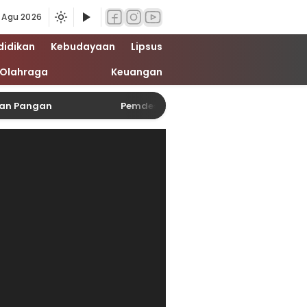
 Agu 2026
didikan
Kebudayaan
Lipsus
Olahraga
Keuangan
nan Pangan
Pemdes Sangkir Akan Bentuk Tim, Fok