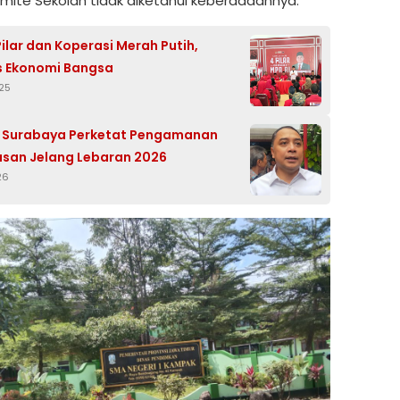
mite Sekolah tidak diketahui keberadaannya.
ilar dan Koperasi Merah Putih,
 Ekonomi Bangsa
25
 Surabaya Perketat Pengamanan
san Jelang Lebaran 2026
26