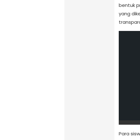
bentuk p
yang dike
transpar
Para sis