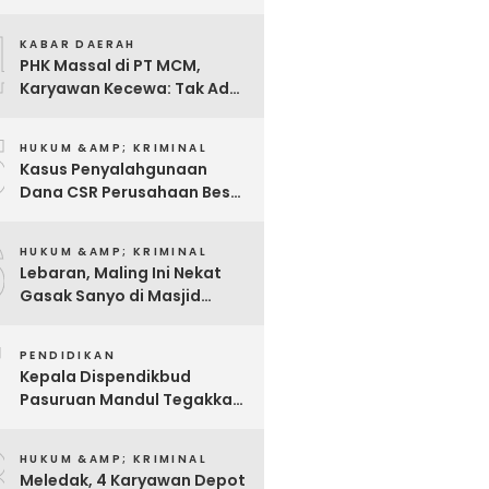
4
KABAR DAERAH
PHK Massal di PT MCM,
Karyawan Kecewa: Tak Ada
Sosialisasi, Hanya Diminta
5
Tanda Tangan
HUKUM &AMP; KRIMINAL
Kasus Penyalahgunaan
Dana CSR Perusahaan Besar
Di Pasuruan, Pelapor
6
Dimintai Keterangan Polisi
HUKUM &AMP; KRIMINAL
Lebaran, Maling Ini Nekat
Gasak Sanyo di Masjid
Sentong
7
PENDIDIKAN
Kepala Dispendikbud
Pasuruan Mandul Tegakkan
Aturan, Pungli Dibiarkan
8
Merajalela
HUKUM &AMP; KRIMINAL
Meledak, 4 Karyawan Depot