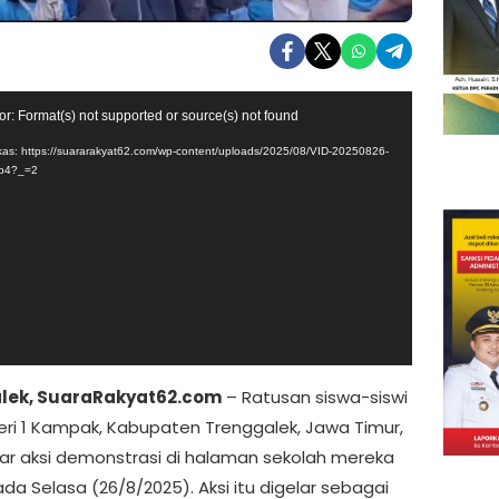
or: Format(s) not supported or source(s) not found
as: https://suararakyat62.com/wp-content/uploads/2025/08/VID-20250826-
p4?_=2
lek, SuaraRakyat62.com
– Ratusan siswa-siswi
ri 1 Kampak, Kabupaten Trenggalek, Jawa Timur,
r aksi demonstrasi di halaman sekolah mereka
ada Selasa (26/8/2025). Aksi itu digelar sebagai