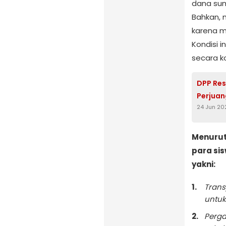
dana sum
Bahkan, 
karena ma
Kondisi 
secara k
DPP Re
Perjuan
24 Jun 20
Menurut
para si
yakni:
Trans
untuk
Perga