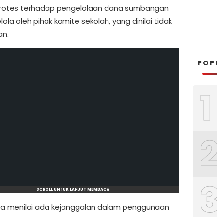
rotes terhadap pengelolaan dana sumbangan
lola oleh pihak komite sekolah, yang dinilai tidak
an.
POP
1
SCROLL UNTUK LANJUT MEMBACA
wa menilai ada kejanggalan dalam penggunaan