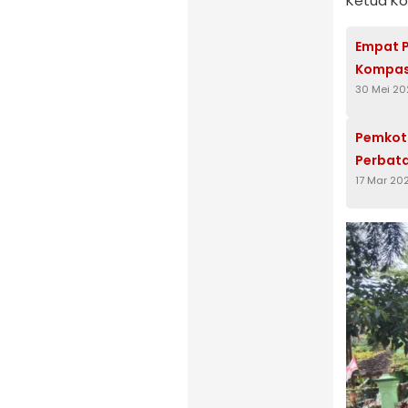
Ketua Ko
Empat P
Kompas
30 Mei 20
Pemkot
Perbata
17 Mar 20