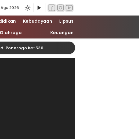
 Agu 2026
didikan
Kebudayaan
Lipsus
Olahraga
Keuangan
norogo ke-530
Polsek Rambah Samo Tanam Jagun