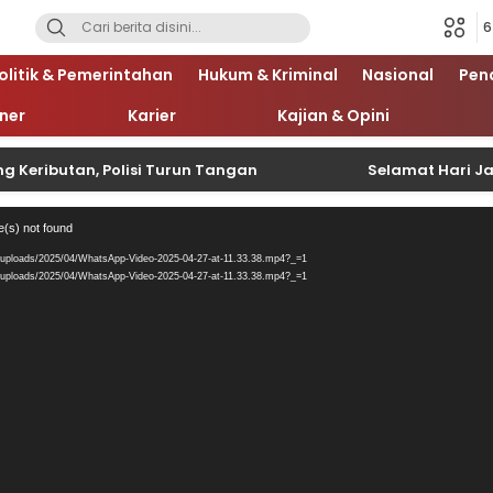
6
olitik & Pemerintahan
Hukum & Kriminal
Nasional
Pen
iner
Karier
Kajian & Opini
ibutan, Polisi Turun Tangan
Selamat Hari Jadi Po
Pemutar
e(s) not found
Video
/uploads/2025/04/WhatsApp-Video-2025-04-27-at-11.33.38.mp4?_=1
/uploads/2025/04/WhatsApp-Video-2025-04-27-at-11.33.38.mp4?_=1