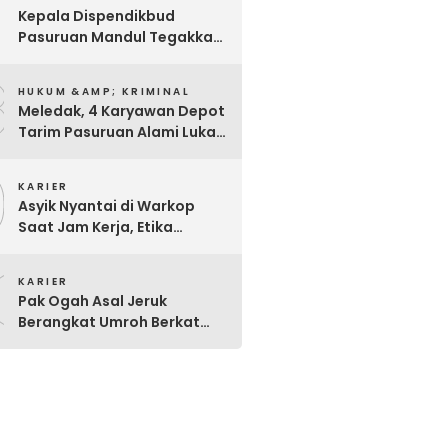
7
Kepala Dispendikbud
Pasuruan Mandul Tegakkan
Aturan, Pungli Dibiarkan
8
Merajalela
HUKUM &AMP; KRIMINAL
Meledak, 4 Karyawan Depot
Tarim Pasuruan Alami Luka
Bakar Serius
9
KARIER
Asyik Nyantai di Warkop
Saat Jam Kerja, Etika
Pegawai P3K Pemkot
0
Pasuruan Disorot
KARIER
Pak Ogah Asal Jeruk
Berangkat Umroh Berkat
Dermawan Berseragam
Coklat