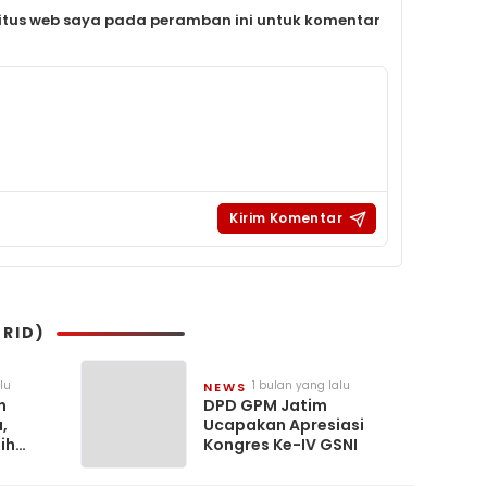
itus web saya pada peramban ini untuk komentar
RID)
lu
1 bulan yang lalu
NEWS
n
DPD GPM Jatim
,
Ucapakan Apresiasi
ih
Kongres Ke-IV GSNI
sisi
API