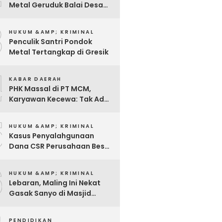
Metal Geruduk Balai Desa
Kawisrejo
3
HUKUM &AMP; KRIMINAL
Penculik Santri Pondok
Metal Tertangkap di Gresik
4
KABAR DAERAH
PHK Massal di PT MCM,
Karyawan Kecewa: Tak Ada
Sosialisasi, Hanya Diminta
5
Tanda Tangan
HUKUM &AMP; KRIMINAL
Kasus Penyalahgunaan
Dana CSR Perusahaan Besar
Di Pasuruan, Pelapor
6
Dimintai Keterangan Polisi
HUKUM &AMP; KRIMINAL
Lebaran, Maling Ini Nekat
Gasak Sanyo di Masjid
Sentong
PENDIDIKAN