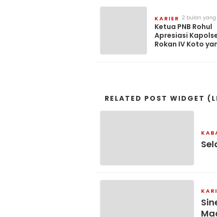
2 bulan yang 
KARIER
Ketua PNB Rohul
Apresiasi Kapols
Rokan IV Koto ya
Humanis Layani 
Nias
RELATED POST WIDGET (L
KAB
Sel
KAR
Sin
Mad