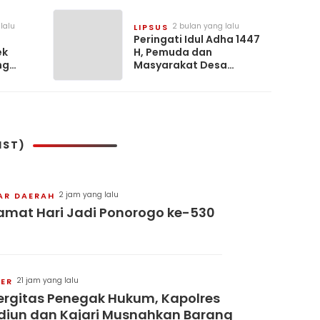
lalu
2 bulan yang lalu
LIPSUS
Peringati Idul Adha 1447
ek
H, Pemuda dan
ng
Masyarakat Desa
Warga
Pemandang Gelar
Tabligh Akbar di
Halaman Los Pasar
IST)
2 jam yang lalu
AR DAERAH
amat Hari Jadi Ponorogo ke-530
21 jam yang lalu
IER
ergitas Penegak Hukum, Kapolres
iun dan Kajari Musnahkan Barang