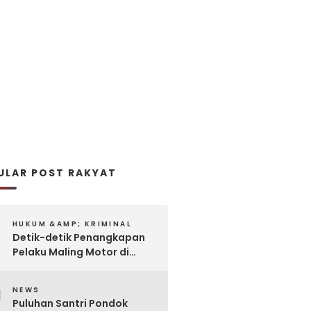
ULAR POST RAKYAT
HUKUM &AMP; KRIMINAL
Detik-detik Penangkapan
Pelaku Maling Motor di
Pabrik Rokok
2
NEWS
Puluhan Santri Pondok