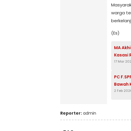
Masyarak
warga te
berkelanj
(Es)
MA Akh
Kasasi 
17 Mar 20
PC F.SP
Bawah 
2 Feb 202
Reporter:
admin