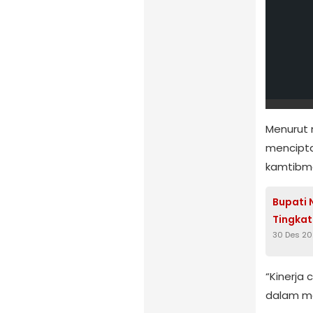
Menurut 
mencipta
kamtibma
Bupati
Tingkat
30 Des 2
“Kinerja
dalam me