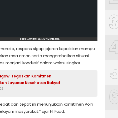
SCROLL UNTUK LANJUT MEMBACA
mereka, respons sigap jajaran kepolisian mampu
kan rasa aman serta mengembalikan situasi
s menjadi kondusif dalam waktu singkat.
 Ngawi Tegaskan Komitmen
kan Layanan Kesehatan Rakyat
025
 cepat dan tepat ini menunjukkan komitmen Polri
layani masyarakat,” ujar H. Fuad.