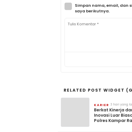
Simpan nama, email, dan s
saya berikutnya.
RELATED POST WIDGET (G
3 hari yang la
KARIER
Berkat Kinerja da
Inovasi Luar Biasa
Polres Kampar Ra
Penghargaan “Pre
Award” dari LEMK