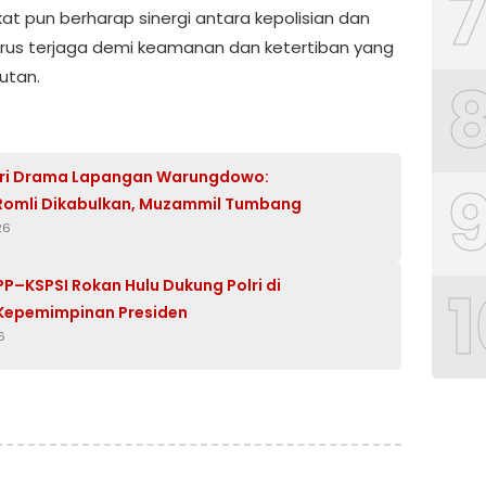
at pun berharap sinergi antara kepolisian dan
rus terjaga demi keamanan dan ketertiban yang
utan.
iri Drama Lapangan Warungdowo:
Romli Dikabulkan, Muzammil Tumbang
26
1
PP–KSPSI Rokan Hulu Dukung Polri di
Kepemimpinan Presiden
6