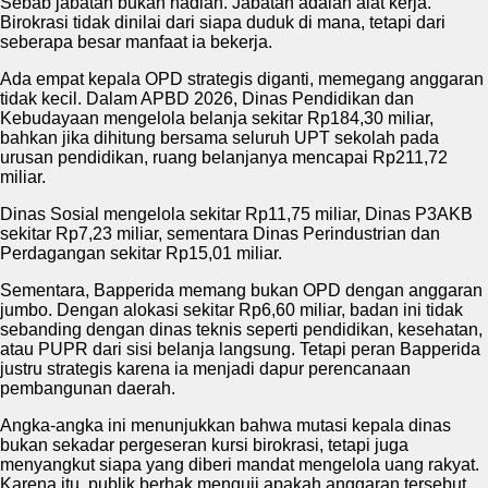
Sebab jabatan bukan hadiah. Jabatan adalah alat kerja.
Birokrasi tidak dinilai dari siapa duduk di mana, tetapi dari
seberapa besar manfaat ia bekerja.
Ada empat kepala OPD strategis diganti, memegang anggaran
tidak kecil. Dalam APBD 2026, Dinas Pendidikan dan
Kebudayaan mengelola belanja sekitar Rp184,30 miliar,
bahkan jika dihitung bersama seluruh UPT sekolah pada
urusan pendidikan, ruang belanjanya mencapai Rp211,72
miliar.
Dinas Sosial mengelola sekitar Rp11,75 miliar, Dinas P3AKB
sekitar Rp7,23 miliar, sementara Dinas Perindustrian dan
Perdagangan sekitar Rp15,01 miliar.
Sementara, Bapperida memang bukan OPD dengan anggaran
jumbo. Dengan alokasi sekitar Rp6,60 miliar, badan ini tidak
sebanding dengan dinas teknis seperti pendidikan, kesehatan,
atau PUPR dari sisi belanja langsung. Tetapi peran Bapperida
justru strategis karena ia menjadi dapur perencanaan
pembangunan daerah.
Angka-angka ini menunjukkan bahwa mutasi kepala dinas
bukan sekadar pergeseran kursi birokrasi, tetapi juga
menyangkut siapa yang diberi mandat mengelola uang rakyat.
Karena itu, publik berhak menguji apakah anggaran tersebut