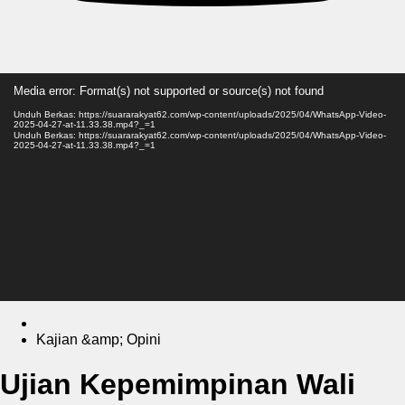
Pemutar
Media error: Format(s) not supported or source(s) not found
Video
Unduh Berkas: https://suararakyat62.com/wp-content/uploads/2025/04/WhatsApp-Video-
2025-04-27-at-11.33.38.mp4?_=1
Unduh Berkas: https://suararakyat62.com/wp-content/uploads/2025/04/WhatsApp-Video-
2025-04-27-at-11.33.38.mp4?_=1
Kajian &amp; Opini
Ujian Kepemimpinan Wali