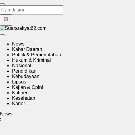
Suararakyat62.com
Sumber Referensi Terpercaya
News
Kabar Daerah
Politik & Pemerintahan
Hukum & Kriminal
Nasional
Pendidikan
Kebudayaan
Lipsus
Kajian & Opini
Kuliner
Kesehatan
Karier
News
sebaya Juara Piala Presiden 2026, Euforia Ratusan Bonek
uruan Pecah di Kandang Banteng
Ratusan Bonek
uruan Nobar Final Piala Presiden 2026 di Kantor PDI