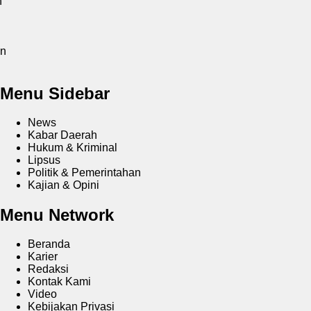
juangan, Berlangsung Aman dan Kondusif
DPD SIJI Rokan
u Ucapkan Selamat HUT Ke-2 DPC AKPERSI Rokan
u
Wabup LIRA Jatim Desak Polisi Usut Tuntas Dugaan
ganiayaan Berujung Maut
Penarikan Mobil Pajero Sport di
kiran RSUD Arifin Achmad Berujung Keributan, Polisi Turun
gan
Menu Sidebar
News
Kabar Daerah
Hukum & Kriminal
Lipsus
Politik & Pemerintahan
Kajian & Opini
Menu Network
Beranda
Karier
Redaksi
Kontak Kami
Video
Kebijakan Privasi