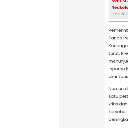
Kontra
Neokolo
11 Mei 20
Pemerint
Tanpa Pe
Keuangan
turut. Pr
menunjuk
laporan 
akuntans
Namun da
satu per
kritis da
tersebut
peningka