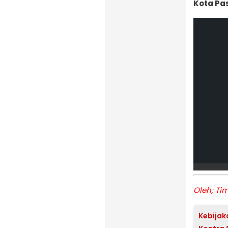
Kota Pa
Oleh; Ti
Kebijaka