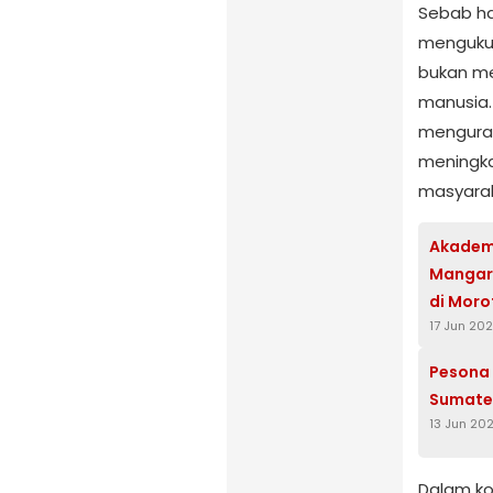
Sebab ha
mengukur
bukan me
manusia.
menguran
meningka
masyarak
Akademi
Mangart
di Moro
17 Jun 20
Pesona 
Sumate
13 Jun 20
Dalam kon