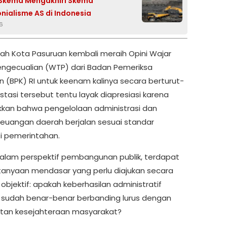
 Skema Mengakhiri Skema
nialisme AS di Indonesia
26
ah Kota Pasuruan kembali meraih Opini Wajar
ngecualian (WTP) dari Badan Pemeriksa
 (BPK) RI untuk keenam kalinya secara berturut-
estasi tersebut tentu layak diapresiasi karena
kan bahwa pengelolaan administrasi dan
keuangan daerah berjalan sesuai standar
i pemerintahan.
lam perspektif pembangunan publik, terdapat
tanyaan mendasar yang perlu diajukan secara
n objektif: apakah keberhasilan administratif
 sudah benar-benar berbanding lurus dengan
tan kesejahteraan masyarakat?