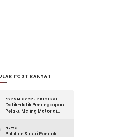
ULAR POST RAKYAT
HUKUM &AMP; KRIMINAL
Detik-detik Penangkapan
Pelaku Maling Motor di
Pabrik Rokok
2
NEWS
Puluhan Santri Pondok