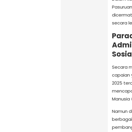
Pasuruan
dicermat
secara le
Para
Admin
Sosia
Secara m
capaian 
2025 terc
mencapai
Manusia 
Namun di
berbagai
pembangu