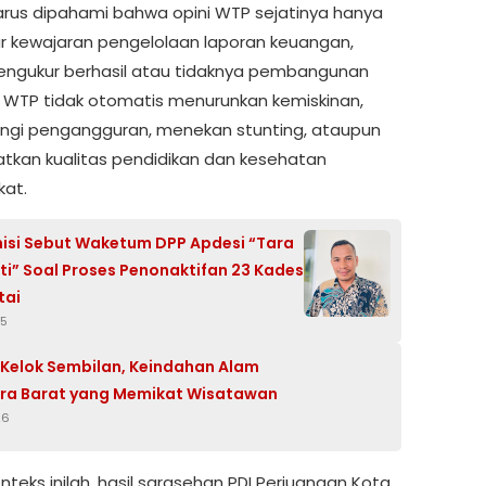
rus dipahami bahwa opini WTP sejatinya hanya
 kewajaran pengelolaan laporan keuangan,
ngukur berhasil atau tidaknya pembangunan
 WTP tidak otomatis menurunkan kemiskinan,
gi pengangguran, menekan stunting, ataupun
tkan kualitas pendidikan dan kesehatan
at.
si Sebut Waketum DPP Apdesi “Tara
i” Soal Proses Penonaktifan 23 Kades
tai
25
Kelok Sembilan, Keindahan Alam
ra Barat yang Memikat Wisatawan
26
teks inilah, hasil sarasehan PDI Perjuangan Kota