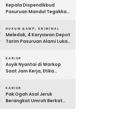
7
Kepala Dispendikbud
Pasuruan Mandul Tegakkan
Aturan, Pungli Dibiarkan
8
Merajalela
HUKUM &AMP; KRIMINAL
Meledak, 4 Karyawan Depot
Tarim Pasuruan Alami Luka
Bakar Serius
9
KARIER
Asyik Nyantai di Warkop
Saat Jam Kerja, Etika
Pegawai P3K Pemkot
0
Pasuruan Disorot
KARIER
Pak Ogah Asal Jeruk
Berangkat Umroh Berkat
Dermawan Berseragam
Coklat