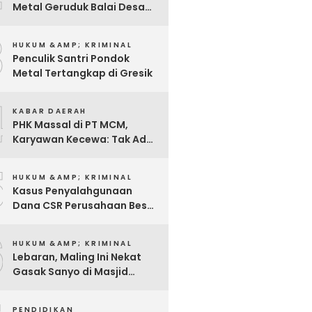
Metal Geruduk Balai Desa
Kawisrejo
3
HUKUM &AMP; KRIMINAL
Penculik Santri Pondok
Metal Tertangkap di Gresik
4
KABAR DAERAH
PHK Massal di PT MCM,
Karyawan Kecewa: Tak Ada
Sosialisasi, Hanya Diminta
5
Tanda Tangan
HUKUM &AMP; KRIMINAL
Kasus Penyalahgunaan
Dana CSR Perusahaan Besar
Di Pasuruan, Pelapor
6
Dimintai Keterangan Polisi
HUKUM &AMP; KRIMINAL
Lebaran, Maling Ini Nekat
Gasak Sanyo di Masjid
Sentong
PENDIDIKAN