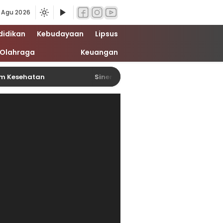
 Agu 2026
didikan
Kebudayaan
Lipsus
Olahraga
Keuangan
am Kesehatan
Sinergitas Penegak Hukum, Kapolre