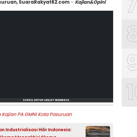
suruan, SuaraRakyat62.com
–
Kajian&Opini
1
SCROLL UNTUK LANJUT MEMBACA
m Kajian PA GMNI Kota Pasuruan
n Industrialisasi Hilir Indonesia: