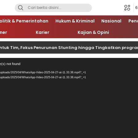
6
olitik & Pemerintahan
Hukum & Kriminal
Nasional
Pen
iner
Karier
Kajian & Opini
ntuk Tim, Fokus Penurunan Stunting hingga Tingkatkan progr
Pemutar
e(s) not found
Video
/uploads/2025/04/WhatsApp-Video-2025-04-27-at-11.33.38.mp4?_=1
/uploads/2025/04/WhatsApp-Video-2025-04-27-at-11.33.38.mp4?_=1