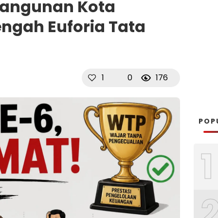
bangunan Kota
engah Euforia Tata
1
0
176
POP
1