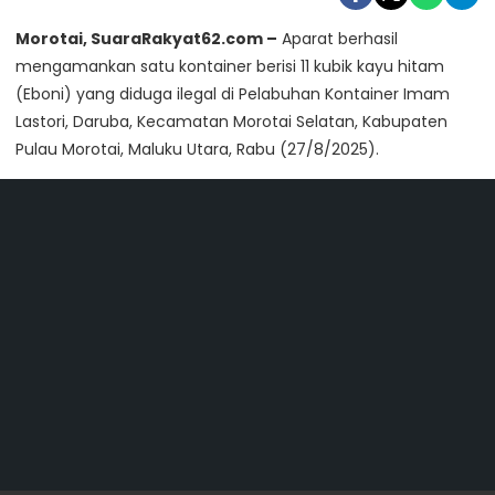
Morotai, SuaraRakyat62.com –
Aparat berhasil
mengamankan satu kontainer berisi 11 kubik kayu hitam
(Eboni) yang diduga ilegal di Pelabuhan Kontainer Imam
Lastori, Daruba, Kecamatan Morotai Selatan, Kabupaten
Pulau Morotai, Maluku Utara, Rabu (27/8/2025).