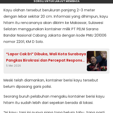
SCROLL UNTUK LANJUT MEMBACA
Kayu olahan tersebut berukuran panjang 2–3 meter
dengan lebar sekitar 20 cm. Informasi yang dihimpun, kayu
hitam itu rencananya akan dikirim ke Makassar, Sulawesi
Selatan menggunakan kontainer milik PT PELNI Sarana
Bandar Nasional Cabang Jakarta dengan kode PNIU 201006
nomor 22G1, KM D Solo.
“Lapor Cak Eri” Dibuka, Wali Kota Surabaya
Pangkas Birokrasi dan Percepat Respons
5 Mei 2026
Aduan Warga
Meski telah diamankan, kontainer berisi kayu tersebut
belum dipasang garis polisi.
Seorang buruh pelabuhan mengaku kontainer berisi kayu
hitam itu sudah lebih dari sepekan berada di lokasi.
“Isi kayu, tapi ini punya siapa tong belum tahu. Yang pasti