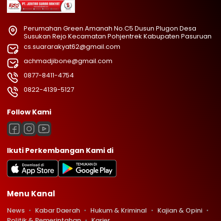
Perumahan Green Amanah No.C5 Dusun Plugon Desa
Susukan Rejo Kecamatan Pohjentrek Kabupaten Pasuruan
cs.suararakyat62@gmail.com
achmadjibone@gmail.com
0877-8411-4754
0822-4139-5127
Follow Kami
Ikuti Perkembangan Kami di
Menu Kanal
News
Kabar Daerah
Hukum & Kriminal
Kajian & Opini
Politik & Pemerintahan
Karier