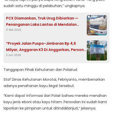
sudah satu minggu di pelabuhan,” ungkapnya.
PCX Diamankan, Truk Urug Dibiarkan —
Penanganan Laka Lantas di Mendalan
17 Feb 2026
Disorot
“Proyek Jalan Puspo-Jimbaran Rp 4,6
Milyar, Anggaran K3 Di Anggarkan, Personil
3 Jun 2026
& APD Nyaris Tidak Ada! Dugaan Dana
Dialihkan
Tanggapan Pihak Kehutanan dan Polairud
Staf Dinas Kehutanan Morotai, Febriyanto, membenarkan
adanya penahanan kayu ilegal tersebut.
“Kami dapat informasi dari Polair bahwa mereka menahan
kayu jenis eboni atau kayu hitam. Persoalan ini sudah kami
laporkan ke pimpinan untuk ditindaklanjuti,” jelasnya.