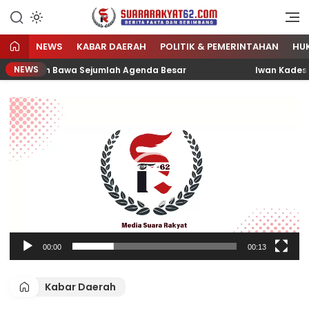
Sumber Referensi Terpercaya
Suararakyat62.com
NEWS
KABAR DAERAH
POLITIK & PEMERINTAHAN
HU
NEWS
 dan Bawa Sejumlah Agenda Besar
Iwan Kades Saksikan 
Pemutar
Video
00:00
00:13
Kabar Daerah