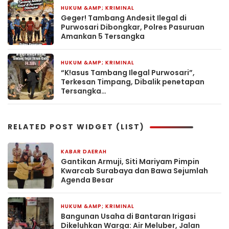
HUKUM &AMP; KRIMINAL
24 April 2026
Geger! Tambang Andesit Ilegal di
Purwosari Dibongkar, Polres Pasuruan
Amankan 5 Tersangka
HUKUM &AMP; KRIMINAL
4 April 2026
“K!asus Tambang Ilegal Purwosari”,
Terkesan Timpang, Dibalik penetapan
Tersangka…
RELATED POST WIDGET (LIST)
KABAR DAERAH
20 menit yang lalu
Gantikan Armuji, Siti Mariyam Pimpin
Kwarcab Surabaya dan Bawa Sejumlah
Agenda Besar
HUKUM &AMP; KRIMINAL
2 jam yang lalu
Bangunan Usaha di Bantaran Irigasi
Dikeluhkan Warga: Air Meluber, Jalan