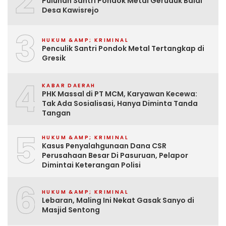
2
Puluhan Santri Pondok Metal Geruduk Balai
Desa Kawisrejo
3
HUKUM &AMP; KRIMINAL
Penculik Santri Pondok Metal Tertangkap di
Gresik
4
KABAR DAERAH
PHK Massal di PT MCM, Karyawan Kecewa:
Tak Ada Sosialisasi, Hanya Diminta Tanda
Tangan
5
HUKUM &AMP; KRIMINAL
Kasus Penyalahgunaan Dana CSR
Perusahaan Besar Di Pasuruan, Pelapor
Dimintai Keterangan Polisi
6
HUKUM &AMP; KRIMINAL
Lebaran, Maling Ini Nekat Gasak Sanyo di
Masjid Sentong