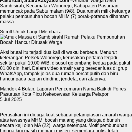
Pasuruan, SuaraRakyat62.com
–Amarah warga Desa
Sambisirah, Kecamatan Wonorejo, Kabupaten Pasuruan,
memuncak pada Sabtu malam (9/8). Dua rumah milik keluarga
pelaku pembunuhan bocah MHM (7) porak-poranda dihantam
massa.
Scroll Untuk Lanjut Membaca
Aksi brutal itu terjadi dua kali di waktu berbeda. Menurut
keterangan Polsek Wonorejo, kerusakan pertama terjadi
sekitar pukul 19.00 WIB, disusul gelombang kedua pada pukul
01.00 dini hari. Dalam video amatir yang beredar luas di grup
WhatsApp, tampak jelas dua rumah bercat putih dan biru
hancur pada bagian dinding, jendela, dan atapnya.
Mandek 4 Bulan, Laporan Pencemaran Nama Baik di Polres
Pasuruan Kota Picu Kekecewaan Keluarga Pelapor
5 Jul 2025
Perusakan ini diduga kuat sebagai pelampiasan amarah warga
atas tewasnya MHM, bocah malang yang diduga dibunuh
secara keji oleh MA (22), warga setempat. Motif pembunuhan
hingga kini masih menjadi misteri, sementara polisi telah