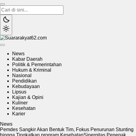
Suararakyat62.com
Sumber Referensi Terpercaya
News
Kabar Daerah
Politik & Pemerintahan
Hukum & Kriminal
Nasional
Pendidikan
Kebudayaan
Lipsus
Kajian & Opini
Kuliner
Kesehatan
Karier
News
Pemdes Sangkir Akan Bentuk Tim, Fokus Penurunan Stunting
hingga Tingkatkan program Kesehatan
Sinergitas Penegak