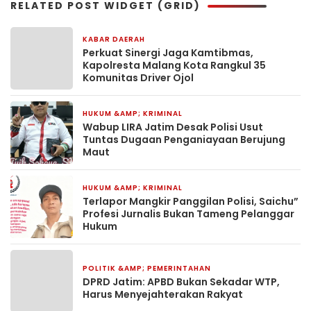
RELATED POST WIDGET (GRID)
KABAR DAERAH
1 hari yang lalu
Perkuat Sinergi Jaga Kamtibmas,
Kapolresta Malang Kota Rangkul 35
Komunitas Driver Ojol
HUKUM &AMP; KRIMINAL
2 hari yang lalu
Wabup LIRA Jatim Desak Polisi Usut
Tuntas Dugaan Penganiayaan Berujung
Maut
HUKUM &AMP; KRIMINAL
2 minggu yang lalu
Terlapor Mangkir Panggilan Polisi, Saichu”
Profesi Jurnalis Bukan Tameng Pelanggar
Hukum
POLITIK &AMP; PEMERINTAHAN
4 minggu yang lalu
DPRD Jatim: APBD Bukan Sekadar WTP,
Harus Menyejahterakan Rakyat