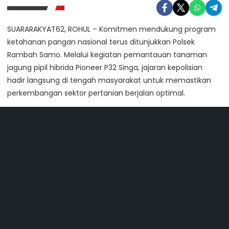
SUARARAKYAT62, ROHUL – Komitmen mendukung program
ketahanan pangan nasional terus ditunjukkan Polsek
Rambah Samo. Melalui kegiatan pemantauan tanaman
jagung pipil hibrida Pioneer P32 Singa, jajaran kepolisian
hadir langsung di tengah masyarakat untuk memastikan
perkembangan sektor pertanian berjalan optimal.