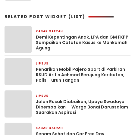
RELATED POST WIDGET (LIST)
KABAR DAERAH
2 hari yang lalu
Demi Kepentingan Anak, LPA dan GM FKPPI
Sampaikan Catatan Kasus ke Mahkamah
Agung
LIPSUS
3 hari yang lalu
Penarikan Mobil Pajero Sport di Parkiran
RSUD Arifin Achmad Berujung Keributan,
Polisi Turun Tangan
LIPSUS
4 hari yang lalu
Jalan Rusak Diabaikan, Upaya Swadaya
Dipersoalkan — Warga Bonai Darussalam
Suarakan Aspirasi
KABAR DAERAH
7 hari yang lalu
Senam Sehat dan Car Free Day