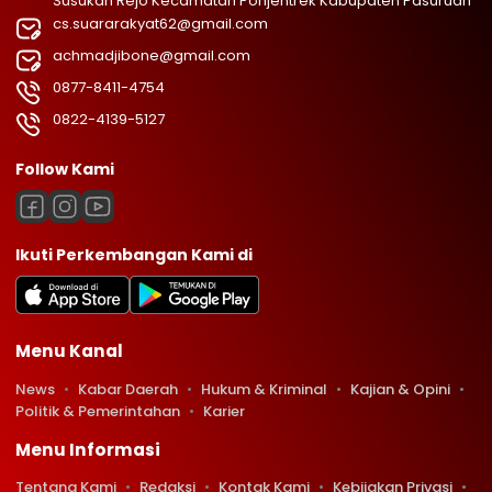
Susukan Rejo Kecamatan Pohjentrek Kabupaten Pasuruan
cs.suararakyat62@gmail.com
achmadjibone@gmail.com
0877-8411-4754
0822-4139-5127
Follow Kami
Ikuti Perkembangan Kami di
Menu Kanal
News
Kabar Daerah
Hukum & Kriminal
Kajian & Opini
Politik & Pemerintahan
Karier
Menu Informasi
Tentang Kami
Redaksi
Kontak Kami
Kebijakan Privasi