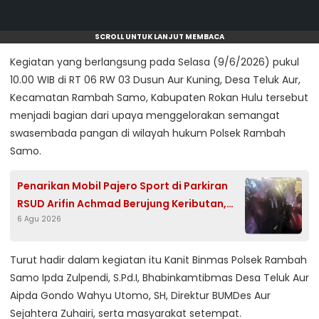
SCROLL UNTUK LANJUT MEMBACA
Kegiatan yang berlangsung pada Selasa (9/6/2026) pukul
10.00 WIB di RT 06 RW 03 Dusun Aur Kuning, Desa Teluk Aur,
Kecamatan Rambah Samo, Kabupaten Rokan Hulu tersebut
menjadi bagian dari upaya menggelorakan semangat
swasembada pangan di wilayah hukum Polsek Rambah
Samo.
Penarikan Mobil Pajero Sport di Parkiran
RSUD Arifin Achmad Berujung Keributan,
6 Agu 2026
Polisi Turun Tangan
Turut hadir dalam kegiatan itu Kanit Binmas Polsek Rambah
Samo Ipda Zulpendi, S.Pd.I, Bhabinkamtibmas Desa Teluk Aur
Aipda Gondo Wahyu Utomo, SH, Direktur BUMDes Aur
Sejahtera Zuhairi, serta masyarakat setempat.