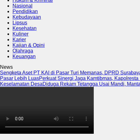
Hukum & Kriminal
Nasional
Pendidikan
Kebudayaan
Lipsus
Kesehatan
Kuliner
Karier
Kajian & Opini
Olahraga
Keuangan
News
Sengketa Aset PT KAI di Pasar Turi Memanas, DPRD Surabaya
Pasar Lebih Luas
Perkuat Sinergi Jaga Kamtibmas, Kapolresta
Keselamatan Desa
Diduga Rekam Tetangga Usai Mandi, Mantan