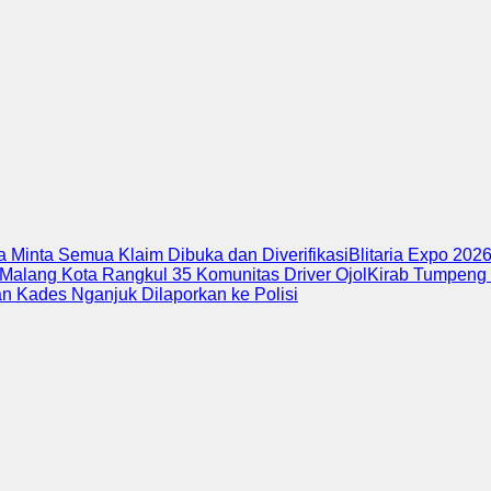
 Minta Semua Klaim Dibuka dan Diverifikasi
Blitaria Expo 202
 Malang Kota Rangkul 35 Komunitas Driver Ojol
Kirab Tumpeng 
 Kades Nganjuk Dilaporkan ke Polisi