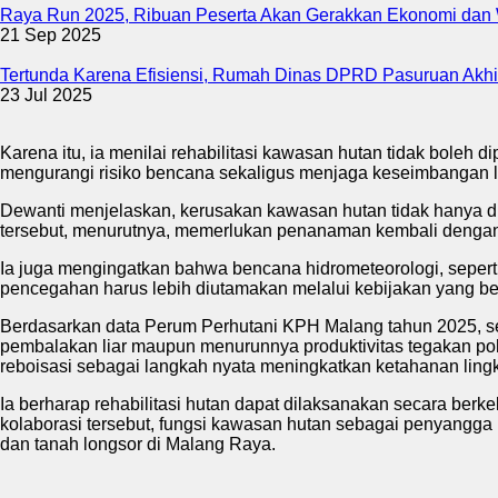
Raya Run 2025, Ribuan Peserta Akan Gerakkan Ekonomi dan
21 Sep 2025
Tertunda Karena Efisiensi, Rumah Dinas DPRD Pasuruan Akhir
23 Jul 2025
Karena itu, ia menilai rehabilitasi kawasan hutan tidak boleh
mengurangi risiko bencana sekaligus menjaga keseimbangan 
Dewanti menjelaskan, kerusakan kawasan hutan tidak hanya dipi
tersebut, menurutnya, memerlukan penanaman kembali dengan j
Ia juga mengingatkan bahwa bencana hidrometeorologi, seperti 
pencegahan harus lebih diutamakan melalui kebijakan yang ber
Berdasarkan data Perum Perhutani KPH Malang tahun 2025, se
pembalakan liar maupun menurunnya produktivitas tegakan poh
reboisasi sebagai langkah nyata meningkatkan ketahanan ling
Ia berharap rehabilitasi hutan dapat dilaksanakan secara ber
kolaborasi tersebut, fungsi kawasan hutan sebagai penyangga 
dan tanah longsor di Malang Raya.