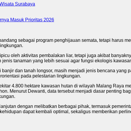
 Wisata Surabaya
nya Masuk Prioritas 2026
 dipandang sebagai program penghijauan semata, tetapi harus me
lingkungan.
cu oleh aktivitas pembalakan liar, tetapi juga akibat banyakn
enis tanaman yang lebih sesuai agar fungsi ekologis kawasan 
banjir dan tanah longsor, masih menjadi jenis bencana yang pal
orientasi pada pelestarian lingkungan.
kitar 4.800 hektare kawasan hutan di wilayah Malang Raya me
on. Menurut Dewanti, data tersebut menjadi dasar penting ba
kungan.
kelanjutan dengan melibatkan berbagai pihak, termasuk pemerin
kehidupan dapat kembali optimal, sekaligus memberikan perlin