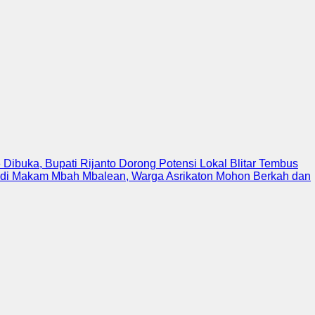
6 Dibuka, Bupati Rijanto Dorong Potensi Lokal Blitar Tembus
di Makam Mbah Mbalean, Warga Asrikaton Mohon Berkah dan