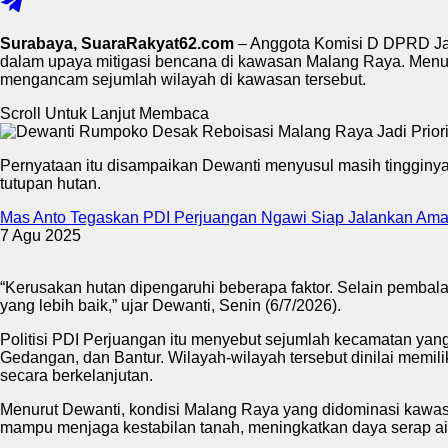
Surabaya, SuaraRakyat62.com
– Anggota Komisi D DPRD Jaw
dalam upaya mitigasi bencana di kawasan Malang Raya. Menuru
mengancam sejumlah wilayah di kawasan tersebut.
Scroll Untuk Lanjut Membaca
Pernyataan itu disampaikan Dewanti menyusul masih tingginya
tutupan hutan.
Mas Anto Tegaskan PDI Perjuangan Ngawi Siap Jalankan Ama
7 Agu 2025
“Kerusakan hutan dipengaruhi beberapa faktor. Selain pembal
yang lebih baik,” ujar Dewanti, Senin (6/7/2026).
Politisi PDI Perjuangan itu menyebut sejumlah kecamatan yan
Gedangan, dan Bantur. Wilayah-wilayah tersebut dinilai memili
secara berkelanjutan.
Menurut Dewanti, kondisi Malang Raya yang didominasi kawas
mampu menjaga kestabilan tanah, meningkatkan daya serap air, 