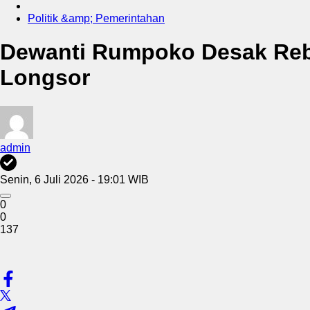
Politik &amp; Pemerintahan
Dewanti Rumpoko Desak Reboi
Longsor
admin
Senin, 6 Juli 2026 - 19:01 WIB
0
0
137