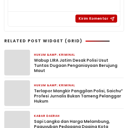
RELATED POST WIDGET (GRID)
HUKUM &AMP; KRIMINAL
3 hari yang lalu
Wabup LIRA Jatim Desak Polisi Usut
Tuntas Dugaan Penganiayaan Berujung
Maut
HUKUM &AMP; KRIMINAL
2 minggu yang lalu
Terlapor Mangkir Panggilan Polisi, Saichu”
Profesi Jurnalis Bukan Tameng Pelanggar
Hukum
KABAR DAERAH
3 minggu yang lalu
Sapi Langka dan Harga Melambung,
Paguyuban Pedagang Daging Kota