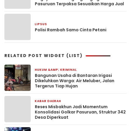
Pasuruan Terpaksa Sesuaikan Harga Jual
LIPSUS
2 bulan yang lalu
Polisi Rambah Samo Cinta Petani
RELATED POST WIDGET (LIST)
HUKUM &AMP; KRIMINAL
2 jam yang lalu
Bangunan Usaha di Bantaran Irigasi
Dikeluhkan Warga: Air Meluber, Jalan
Tergerus Tiap Hujan
KABAR DAERAH
4 jam yang lalu
Reses Misbakhun Jadi Momentum
Konsolidasi Golkar Pasuruan, Struktur 342
Desa Diperkuat