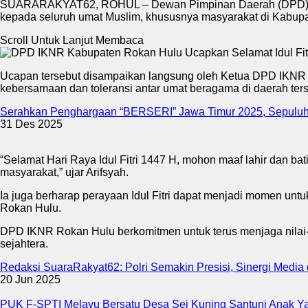
SUARARAKYAT62, ROHUL – Dewan Pimpinan Daerah (DPD) Ikata
kepada seluruh umat Muslim, khususnya masyarakat di Kabup
Scroll Untuk Lanjut Membaca
Ucapan tersebut disampaikan langsung oleh Ketua DPD IKNR 
kebersamaan dan toleransi antar umat beragama di daerah ters
Serahkan Penghargaan “BERSERI” Jawa Timur 2025, Sepuluh 
31 Des 2025
“Selamat Hari Raya Idul Fitri 1447 H, mohon maaf lahir dan 
masyarakat,” ujar Arifsyah.
Ia juga berharap perayaan Idul Fitri dapat menjadi momen u
Rokan Hulu.
DPD IKNR Rokan Hulu berkomitmen untuk terus menjaga nilai-n
sejahtera.
Redaksi SuaraRakyat62: Polri Semakin Presisi, Sinergi Media
20 Jun 2025
PUK F-SPTI Melayu Bersatu Desa Sei Kuning Santuni Anak Y