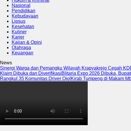
Hukum & Kriminal
Nasional
Pendidikan
Kebudayaan
Lipsus
Kesehatan
Kuliner
Karier
Kajian & Opini
Olahraga
Keuangan
News
Sinergi Warga dan Pemangku Wilayah Krapyakrejo Cegah KDRT
Klaim Dibuka dan Diverifikasi
Blitaria Expo 2026 Dibuka, Bupat
Rangkul 35 Komunitas Driver Ojol
Kirab Tumpeng di Makam Mb