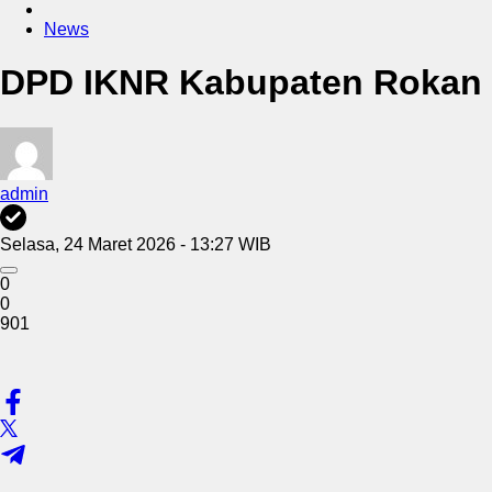
News
DPD IKNR Kabupaten Rokan H
admin
Selasa, 24 Maret 2026 - 13:27 WIB
0
0
901