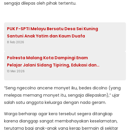
sengaja dilepas oleh pihak tertentu.
PUK F-SPTI Melayu Bersatu Desa Sei Kuning
Santuni Anak Yatim dan Kaum Duafa
8 Feb 2026
Polresta Malang Kota Dampingi Enam
Pelajar Jalani Sidang Tipiring, Edukasi dan
13 Mei 2026
Efek Jera Cegah Konsumsi Miras di Tempat
Umum
“Seng ngecolno ancene monyet iku, bedes dicolno (yang
melepas memang monyet itu, sengaja dilepaskan),” ujar
salah satu anggota keluarga dengan nada geram.
Warga berharap agar kera tersebut segera ditangkap
karena dianggap sangat membahayakan keselamatan,
terutama bagi anak-anak yang kerap bermain di sekitar