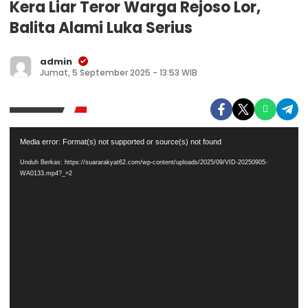
Kera Liar Teror Warga Rejoso Lor,
Balita Alami Luka Serius
admin
Jumat, 5 September 2025 - 13:53 WIB
Pemutar
Media error: Format(s) not supported or source(s) not found
Video
Unduh Berkas: https://suararakyat62.com/wp-content/uploads/2025/09/VID-20250905-
WA0133.mp4?_=2