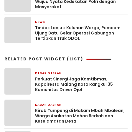
Wujud Nyata Kedekatan Polri dengan
Masyarakat
NEWS
2 minggu yang lalu
Tindak Lanjuti Keluhan Warga, Pemcam
Ujung Batu Gelar Operasi Gabungan
Tertibkan Truk ODOL
RELATED POST WIDGET (LIST)
KABAR DAERAH
8 jam yang lalu
Perkuat Sinergi Jaga Kamtibmas,
Kapolresta Malang Kota Rangkul 35
Komunitas Driver Ojol
KABAR DAERAH
9 jam yang lalu
Kirab Tumpeng di Makam Mbah Mbalean,
Warga Asrikaton Mohon Berkah dan
Keselamatan Desa