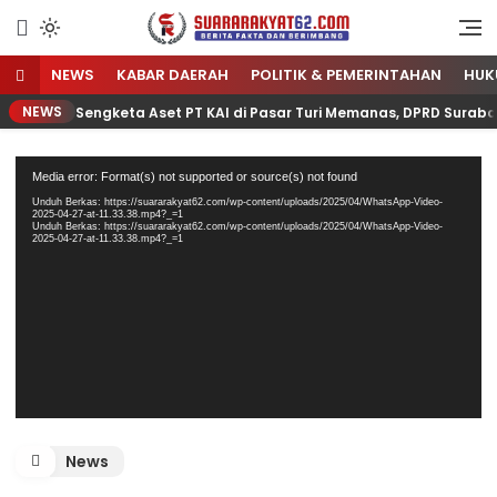
Sumber Referensi Terpercaya
Suararakyat62.com
NEWS
KABAR DAERAH
POLITIK & PEMERINTAHAN
HUK
NEWS
Sengketa Aset PT KAI di Pasar Turi Memanas, DPRD Suraba
Pemutar
Media error: Format(s) not supported or source(s) not found
Video
Unduh Berkas: https://suararakyat62.com/wp-content/uploads/2025/04/WhatsApp-Video-
2025-04-27-at-11.33.38.mp4?_=1
Unduh Berkas: https://suararakyat62.com/wp-content/uploads/2025/04/WhatsApp-Video-
2025-04-27-at-11.33.38.mp4?_=1
News