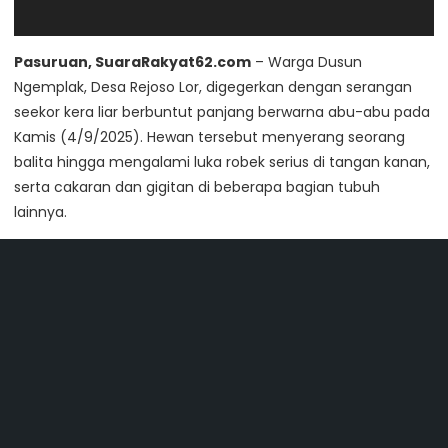
Pasuruan, SuaraRakyat62.com
– Warga Dusun
Ngemplak, Desa Rejoso Lor, digegerkan dengan serangan
seekor kera liar berbuntut panjang berwarna abu-abu pada
Kamis (4/9/2025). Hewan tersebut menyerang seorang
balita hingga mengalami luka robek serius di tangan kanan,
serta cakaran dan gigitan di beberapa bagian tubuh
lainnya.