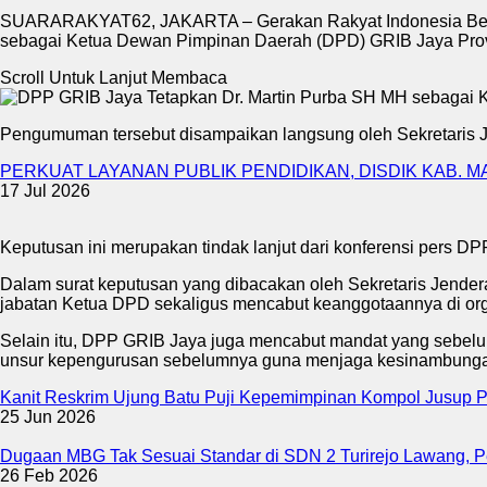
SUARARAKYAT62, JAKARTA – Gerakan Rakyat Indonesia Bersa
sebagai Ketua Dewan Pimpinan Daerah (DPD) GRIB Jaya Provin
Scroll Untuk Lanjut Membaca
Pengumuman tersebut disampaikan langsung oleh Sekretaris J
PERKUAT LAYANAN PUBLIK PENDIDIKAN, DISDIK KAB.
17 Jul 2026
Keputusan ini merupakan tindak lanjut dari konferensi pers D
Dalam surat keputusan yang dibacakan oleh Sekretaris Jendera
jabatan Ketua DPD sekaligus mencabut keanggotaannya di org
Selain itu, DPP GRIB Jaya juga mencabut mandat yang sebel
unsur kepengurusan sebelumnya guna menjaga kesinambungan
Kanit Reskrim Ujung Batu Puji Kepemimpinan Kompol Jusup 
25 Jun 2026
Dugaan MBG Tak Sesuai Standar di SDN 2 Turirejo Lawang, P
26 Feb 2026