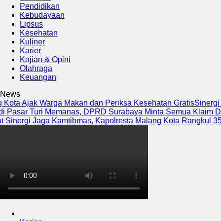
Pendidikan
Kebudayaan
Lipsus
Kesehatan
Kuliner
Karier
Kajian & Opini
Olahraga
Keuangan
News
 Ajak Warga Makan dan Periksa Kesehatan Gratis
Sinergi War
sar Turi Memanas, DPRD Surabaya Minta Semua Klaim Dibuka d
ergi Jaga Kamtibmas, Kapolresta Malang Kota Rangkul 35 Komu