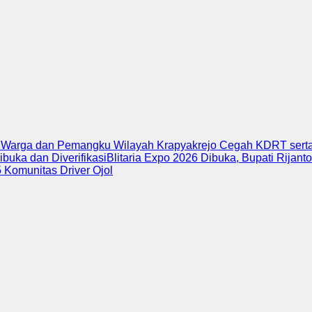
ga dan Pemangku Wilayah Krapyakrejo Cegah KDRT serta Per
an Diverifikasi
Blitaria Expo 2026 Dibuka, Bupati Rijanto Dor
nitas Driver Ojol