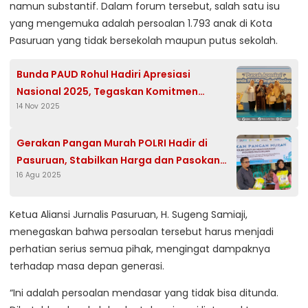
namun substantif. Dalam forum tersebut, salah satu isu
yang mengemuka adalah persoalan 1.793 anak di Kota
Pasuruan yang tidak bersekolah maupun putus sekolah.
Bunda PAUD Rohul Hadiri Apresiasi
Nasional 2025, Tegaskan Komitmen
14 Nov 2025
Tingkatkan Mutu Pendidikan Anak Usia Dini
Gerakan Pangan Murah POLRI Hadir di
Pasuruan, Stabilkan Harga dan Pasokan
16 Agu 2025
Beras
Ketua Aliansi Jurnalis Pasuruan, H. Sugeng Samiaji,
menegaskan bahwa persoalan tersebut harus menjadi
perhatian serius semua pihak, mengingat dampaknya
terhadap masa depan generasi.
“Ini adalah persoalan mendasar yang tidak bisa ditunda.