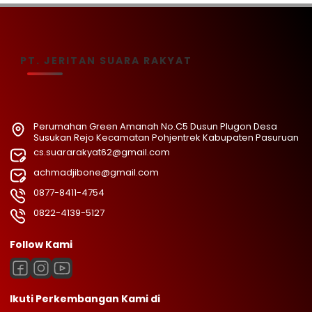
PT. JERITAN SUARA RAKYAT
Perumahan Green Amanah No.C5 Dusun Plugon Desa
Susukan Rejo Kecamatan Pohjentrek Kabupaten Pasuruan
cs.suararakyat62@gmail.com
achmadjibone@gmail.com
0877-8411-4754
0822-4139-5127
Follow Kami
Ikuti Perkembangan Kami di