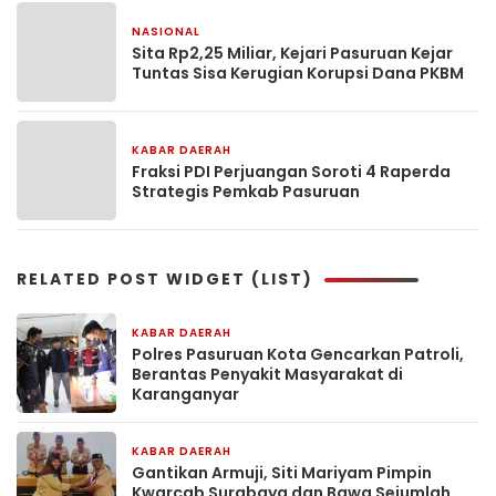
NASIONAL
5 hari yang lalu
Sita Rp2,25 Miliar, Kejari Pasuruan Kejar
Tuntas Sisa Kerugian Korupsi Dana PKBM
KABAR DAERAH
6 hari yang lalu
Fraksi PDI Perjuangan Soroti 4 Raperda
Strategis Pemkab Pasuruan
RELATED POST WIDGET (LIST)
KABAR DAERAH
1 jam yang lalu
Polres Pasuruan Kota Gencarkan Patroli,
Berantas Penyakit Masyarakat di
Karanganyar
KABAR DAERAH
3 jam yang lalu
Gantikan Armuji, Siti Mariyam Pimpin
Kwarcab Surabaya dan Bawa Sejumlah