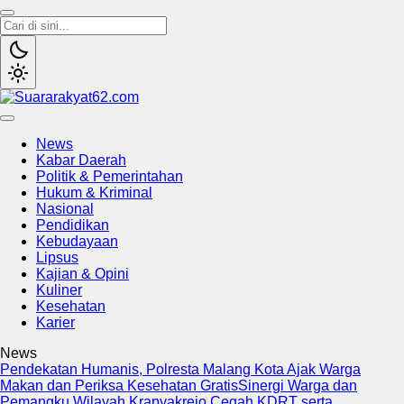
Suararakyat62.com
Sumber Referensi Terpercaya
News
Kabar Daerah
Politik & Pemerintahan
Hukum & Kriminal
Nasional
Pendidikan
Kebudayaan
Lipsus
Kajian & Opini
Kuliner
Kesehatan
Karier
News
Pendekatan Humanis, Polresta Malang Kota Ajak Warga
Makan dan Periksa Kesehatan Gratis
Sinergi Warga dan
Pemangku Wilayah Krapyakrejo Cegah KDRT serta