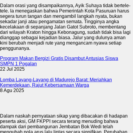
Dalam orasi yang disampaikannya, Ayik Suhaya tidak bertele-
tele. Ia menegaskan bahwa Pemerintah Kota Pasuruan harus
segera turun tangan dan mengambil langkah nyata, bukan
sekadar janji atau pengamatan semata. Tingginya angka
kecelakaan di sepanjang Jalan Gatot Subroto, membentang
dari wilayah Kraton hingga Kebonagung, sudah tidak bisa lagi
dianggap sebagai kejadian biasa. Jalur yang dulunya aman
kini berubah menjadi rute yang mengancam nyawa setiap
penggunanya.
Program Makan Bergizi Gratis Disambut Antusias Siswa
SMPN 1 Pogalan
22 Jul 2025
Lomba Layang-Layang di Madurejo Barat: Meriahkan
Kemerdekaan, Rajut Kebersamaan Warga
8 Agu 2025
Dalam naskah pernyataan sikap yang dibacakan di hadapan
peserta aksi, GM FKPPI secara terang menuding bahwa
dampak dari pembangunan Jembatan Bok Wedi telah
mengubah pola arus lalu lintas secara signifikan. Perubahan