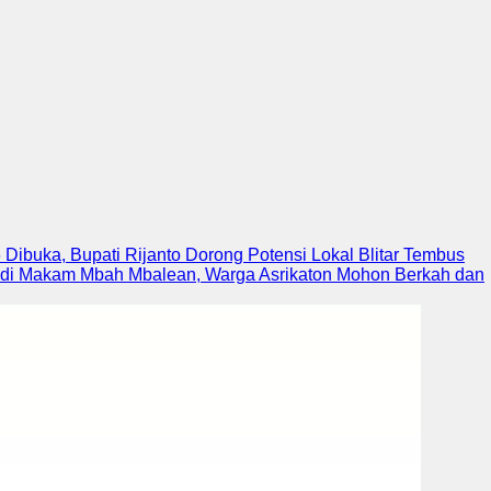
6 Dibuka, Bupati Rijanto Dorong Potensi Lokal Blitar Tembus
di Makam Mbah Mbalean, Warga Asrikaton Mohon Berkah dan