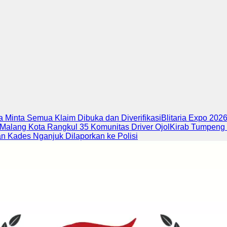
 Minta Semua Klaim Dibuka dan Diverifikasi
Blitaria Expo 202
 Malang Kota Rangkul 35 Komunitas Driver Ojol
Kirab Tumpeng 
 Kades Nganjuk Dilaporkan ke Polisi