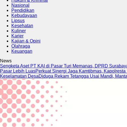
Hukum & Kriminal
Nasional
Pendidikan
Kebudayaan
Lipsus
Kesehatan
Kuliner
Karier
Kajian & Opini
Olahraga
Keuangan
News
Sengketa Aset PT KAI di Pasar Turi Memanas, DPRD Surabaya
Pasar Lebih Luas
Perkuat Sinergi Jaga Kamtibmas, Kapolresta
Keselamatan Desa
Diduga Rekam Tetangga Usai Mandi, Mantan