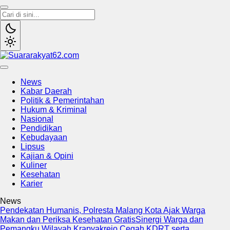
Suararakyat62.com
Sumber Referensi Terpercaya
News
Kabar Daerah
Politik & Pemerintahan
Hukum & Kriminal
Nasional
Pendidikan
Kebudayaan
Lipsus
Kajian & Opini
Kuliner
Kesehatan
Karier
News
Pendekatan Humanis, Polresta Malang Kota Ajak Warga
Makan dan Periksa Kesehatan Gratis
Sinergi Warga dan
Pemangku Wilayah Krapyakrejo Cegah KDRT serta