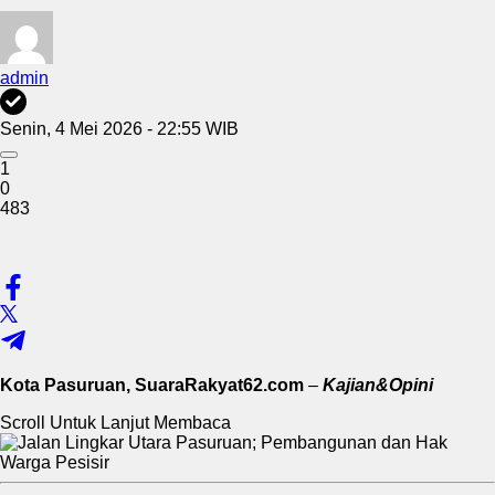
admin
Senin, 4 Mei 2026 - 22:55 WIB
1
0
483
Kota Pasuruan, SuaraRakyat62.com
–
Kajian&Opini
Scroll Untuk Lanjut Membaca