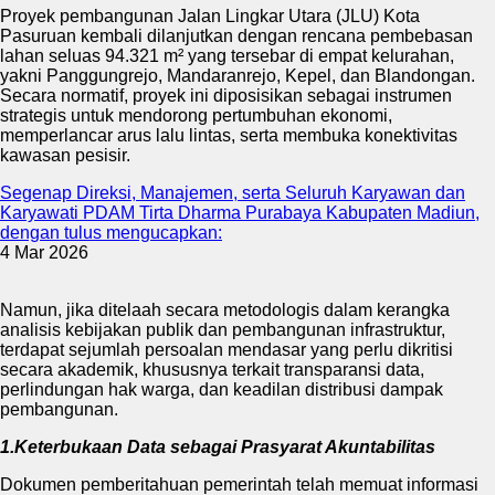
Proyek pembangunan Jalan Lingkar Utara (JLU) Kota
Pasuruan kembali dilanjutkan dengan rencana pembebasan
lahan seluas 94.321 m² yang tersebar di empat kelurahan,
yakni Panggungrejo, Mandaranrejo, Kepel, dan Blandongan.
Secara normatif, proyek ini diposisikan sebagai instrumen
strategis untuk mendorong pertumbuhan ekonomi,
memperlancar arus lalu lintas, serta membuka konektivitas
kawasan pesisir.
Segenap Direksi, Manajemen, serta Seluruh Karyawan dan
Karyawati PDAM Tirta Dharma Purabaya Kabupaten Madiun,
dengan tulus mengucapkan:
4 Mar 2026
Namun, jika ditelaah secara metodologis dalam kerangka
analisis kebijakan publik dan pembangunan infrastruktur,
terdapat sejumlah persoalan mendasar yang perlu dikritisi
secara akademik, khususnya terkait transparansi data,
perlindungan hak warga, dan keadilan distribusi dampak
pembangunan.
1.Keterbukaan Data sebagai Prasyarat Akuntabilitas
Dokumen pemberitahuan pemerintah telah memuat informasi