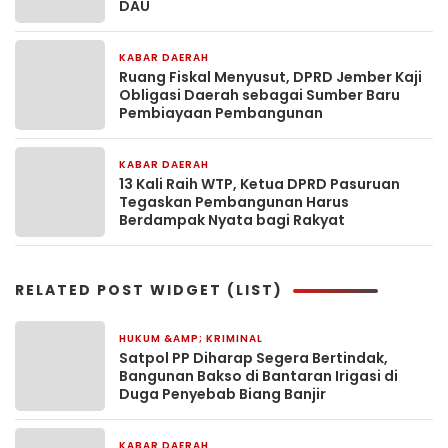
DAU
KABAR DAERAH
4 minggu yang lalu
Ruang Fiskal Menyusut, DPRD Jember Kaji
Obligasi Daerah sebagai Sumber Baru
Pembiayaan Pembangunan
KABAR DAERAH
2 bulan yang lalu
13 Kali Raih WTP, Ketua DPRD Pasuruan
Tegaskan Pembangunan Harus
Berdampak Nyata bagi Rakyat
RELATED POST WIDGET (LIST)
HUKUM &AMP; KRIMINAL
50 menit yang lalu
Satpol PP Diharap Segera Bertindak,
Bangunan Bakso di Bantaran Irigasi di
Duga Penyebab Biang Banjir
KABAR DAERAH
53 menit yang lalu