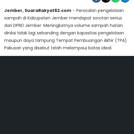
Jember, SuaraRakyat62.com
– Persoalan pengelolaan
sampah di Kabupaten Jember mendapat sorotan serius
dari DPRD Jember. Meningkatnya volume sampah harian
dinilai tidak lagi sebanding dengan kapasitas pengelolaan
maupun daya tampung Tempat Pembuangan Akhir (TPA)
Pakusari yang disebut telah melampaui batas ideal.