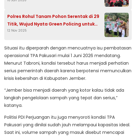
10 Jan 2026
Penguatan Semangat Perjuangan
Polres Rohul Tanam Pohon Serentak di 29
Titik, Wujud Nyata Green Policing untuk
12 Nov 2025
Lingkungan Sehat
Situasi itu diperparah dengan mencuatnya isu pembatasan
operasional TPA Pakusari mulai 1 Juni 2026 mendatang.
Menurut Tabroni, kondisi tersebut harus menjadi perhatian
serius pemerintah daerah karena berpotensi memunculkan
krisis kebersihan di Kabupaten Jember.
“Jember bisa menjadi daerah yang kotor kalau tidak ada
langkah pengelolaan sampah yang tepat dan serius,”
katanya.
Politisi PDI Perjuangan itu juga menyoroti kondisi TPA
Pakusari yang dinilai sudah jauh melampaui kapasitas ideal.
Saat ini, volume sampah yang masuk disebut mencapai