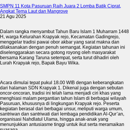
SMPN 11 Kota Pasuruan Raih Juara 2 Lomba Batik Ciprat,
Angkat Tema Laut dan Mangrove
21 Agu 2025
Dalam rangka menyambut Tahun Baru Islam 1 Muharram 1448
H, warga Kelurahan Krapyak rejo, Kecamatan Gadingrejo,
menggelar tradisi pawai obor akbar yang sarat makna dan
dilaksanakan dengan penuh semangat. Kegiatan tahunan ini
diselenggarakan secara gotong royong oleh masyarakat
bersama Karang Taruna setempat, serta turut dihadiri oleh
Lurah Krapyak rejo, Bapak Bayu Wika.
Acara dimulai tepat pukul 18.00 WIB dengan keberangkatan
dari halaman SDN Krapyak 1. Dikenal juga dengan sebutan
oncor-oncoran, tradisi ini telah lama menjadi ciri khas yang
menghiasi malam pergantian tahun Islam di berbagai wilayah
Pasuruan, khususnya di lingkungan Krapyak rejo. Peserta
kegiatan berasal dari berbagai unsur, meliputi warga umum,
santriwan dan santriwati dari lembaga pendidikan Al-Qur’an,
organisasi Nahdlatul Ulama, hingga anak-anak yang
menunjukkan antusiasme tinggi untuk ikut serta meramaikan
suasana.