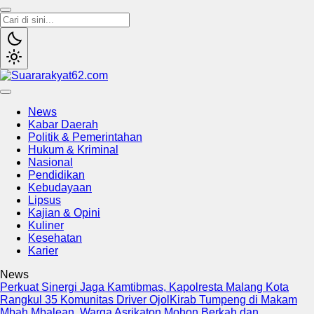
Suararakyat62.com
Sumber Referensi Terpercaya
News
Kabar Daerah
Politik & Pemerintahan
Hukum & Kriminal
Nasional
Pendidikan
Kebudayaan
Lipsus
Kajian & Opini
Kuliner
Kesehatan
Karier
News
Perkuat Sinergi Jaga Kamtibmas, Kapolresta Malang Kota
Rangkul 35 Komunitas Driver Ojol
Kirab Tumpeng di Makam
Mbah Mbalean, Warga Asrikaton Mohon Berkah dan