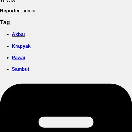
Yus aw
Reporter:
admin
Tag
Akbar
Krapyak
Pawai
Sambut