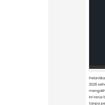
Pelantik
2026 seh
mengakhi
ini teru
tanpa pe