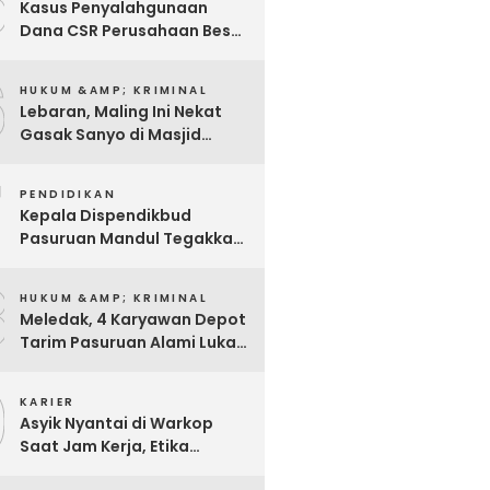
5
Kasus Penyalahgunaan
Dana CSR Perusahaan Besar
Di Pasuruan, Pelapor
6
Dimintai Keterangan Polisi
HUKUM &AMP; KRIMINAL
Lebaran, Maling Ini Nekat
Gasak Sanyo di Masjid
Sentong
7
PENDIDIKAN
Kepala Dispendikbud
Pasuruan Mandul Tegakkan
Aturan, Pungli Dibiarkan
8
Merajalela
HUKUM &AMP; KRIMINAL
Meledak, 4 Karyawan Depot
Tarim Pasuruan Alami Luka
Bakar Serius
9
KARIER
Asyik Nyantai di Warkop
Saat Jam Kerja, Etika
Pegawai P3K Pemkot