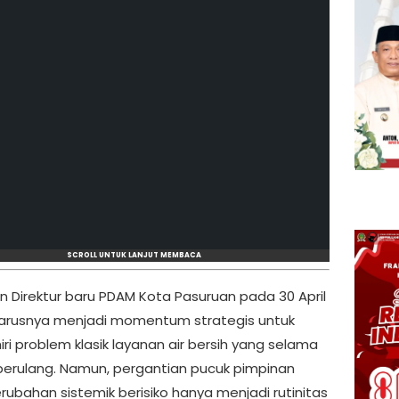
SCROLL UNTUK LANJUT MEMBACA
an Direktur baru PDAM Kota Pasuruan pada 30 April
arusnya menjadi momentum strategis untuk
ri problem klasik layanan air bersih yang selama
s berulang. Namun, pergantian pucuk pimpinan
rubahan sistemik berisiko hanya menjadi rutinitas