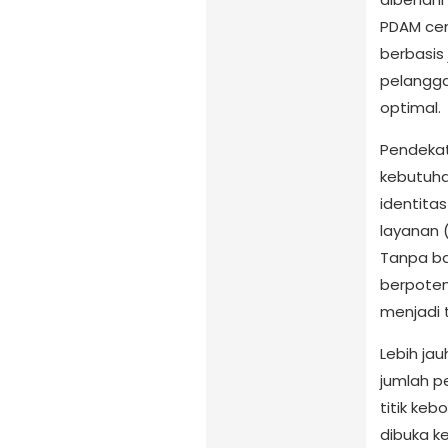
PDAM ce
berbasis
pelangga
optimal.
Pendekat
kebutuh
identitas
layanan (
Tanpa ba
berpoten
menjadi t
Lebih ja
jumlah p
titik ke
dibuka ke