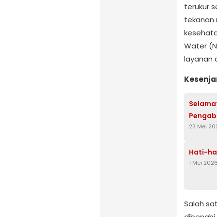
terukur s
tekanan m
kesehata
Water (NR
layanan c
Kesenja
Selamat
Pengabd
23 Mei 20
Hati-ha
1 Mei 202
Salah sa
dibenahi 