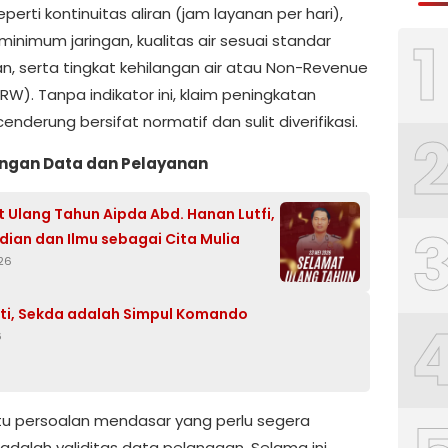
eperti kontinuitas aliran (jam layanan per hari),
1
inimum jaringan, kualitas air sesuai standar
n, serta tingkat kehilangan air atau Non-Revenue
W). Tanpa indikator ini, klaim peningkatan
enderung bersifat normatif dan sulit diverifikasi.
ngan Data dan Pelayanan
 Ulang Tahun Aipda Abd. Hanan Lutfi,
ian dan Ilmu sebagai Cita Mulia
26
ti, Sekda adalah Simpul Komando
6
tu persoalan mendasar yang perlu segera
adalah validitas data pelanggan. Selama ini,