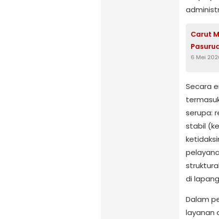
administ
Carut M
Pasuru
6 Mei 202
Secara e
termasuk
serupa: r
stabil (k
ketidaks
pelayana
struktura
di lapan
Dalam pe
layanan a