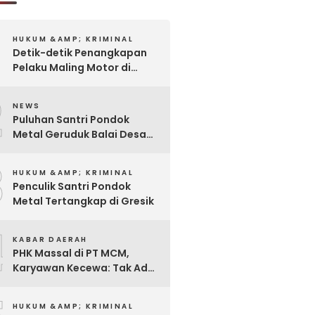
HUKUM &AMP; KRIMINAL
Detik-detik Penangkapan
Pelaku Maling Motor di
Pabrik Rokok
2
NEWS
Puluhan Santri Pondok
Metal Geruduk Balai Desa
Kawisrejo
3
HUKUM &AMP; KRIMINAL
Penculik Santri Pondok
Metal Tertangkap di Gresik
4
KABAR DAERAH
PHK Massal di PT MCM,
Karyawan Kecewa: Tak Ada
Sosialisasi, Hanya Diminta
Tanda Tangan
HUKUM &AMP; KRIMINAL