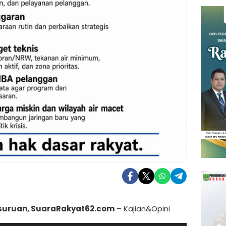
suruan, SuaraRakyat62.com
– Kajian&Opini