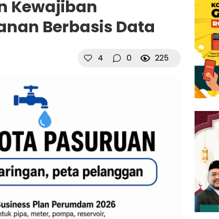
n Kewajiban
anan Berbasis Data
4
0
225