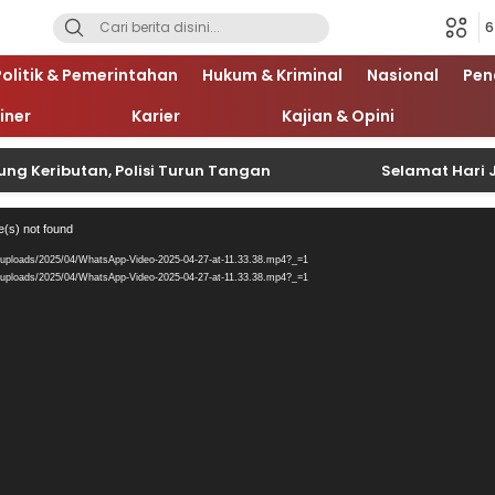
6
Politik & Pemerintahan
Hukum & Kriminal
Nasional
Pen
iner
Karier
Kajian & Opini
ibutan, Polisi Turun Tangan
Selamat Hari Jadi Po
Pemutar
e(s) not found
Video
/uploads/2025/04/WhatsApp-Video-2025-04-27-at-11.33.38.mp4?_=1
/uploads/2025/04/WhatsApp-Video-2025-04-27-at-11.33.38.mp4?_=1