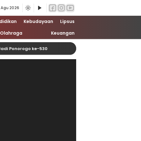
 Agu 2026
didikan
Kebudayaan
Lipsus
Olahraga
Keuangan
norogo ke-530
Polsek Rambah Samo Tanam Jagun