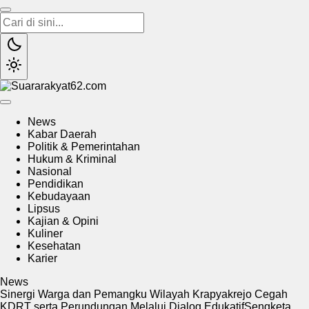
Suararakyat62.com
Sumber Referensi Terpercaya
News
Kabar Daerah
Politik & Pemerintahan
Hukum & Kriminal
Nasional
Pendidikan
Kebudayaan
Lipsus
Kajian & Opini
Kuliner
Kesehatan
Karier
News
Sinergi Warga dan Pemangku Wilayah Krapyakrejo Cegah
KDRT serta Perundungan Melalui Dialog Edukatif
Sengketa