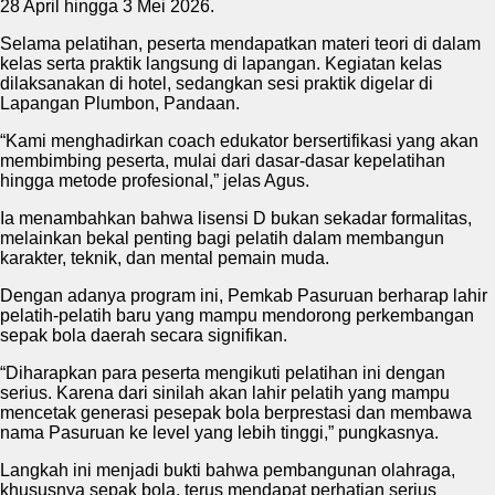
28 April hingga 3 Mei 2026.
Selama pelatihan, peserta mendapatkan materi teori di dalam
kelas serta praktik langsung di lapangan. Kegiatan kelas
dilaksanakan di hotel, sedangkan sesi praktik digelar di
Lapangan Plumbon, Pandaan.
“Kami menghadirkan coach edukator bersertifikasi yang akan
membimbing peserta, mulai dari dasar-dasar kepelatihan
hingga metode profesional,” jelas Agus.
Ia menambahkan bahwa lisensi D bukan sekadar formalitas,
melainkan bekal penting bagi pelatih dalam membangun
karakter, teknik, dan mental pemain muda.
Dengan adanya program ini, Pemkab Pasuruan berharap lahir
pelatih-pelatih baru yang mampu mendorong perkembangan
sepak bola daerah secara signifikan.
“Diharapkan para peserta mengikuti pelatihan ini dengan
serius. Karena dari sinilah akan lahir pelatih yang mampu
mencetak generasi pesepak bola berprestasi dan membawa
nama Pasuruan ke level yang lebih tinggi,” pungkasnya.
Langkah ini menjadi bukti bahwa pembangunan olahraga,
khususnya sepak bola, terus mendapat perhatian serius