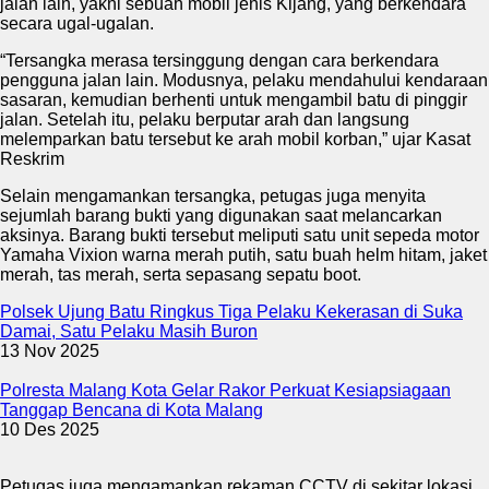
jalan lain, yakni sebuah mobil jenis Kijang, yang berkendara
secara ugal-ugalan.
“Tersangka merasa tersinggung dengan cara berkendara
pengguna jalan lain. Modusnya, pelaku mendahului kendaraan
sasaran, kemudian berhenti untuk mengambil batu di pinggir
jalan. Setelah itu, pelaku berputar arah dan langsung
melemparkan batu tersebut ke arah mobil korban,” ujar Kasat
Reskrim
Selain mengamankan tersangka, petugas juga menyita
sejumlah barang bukti yang digunakan saat melancarkan
aksinya. Barang bukti tersebut meliputi satu unit sepeda motor
Yamaha Vixion warna merah putih, satu buah helm hitam, jaket
merah, tas merah, serta sepasang sepatu boot.
Polsek Ujung Batu Ringkus Tiga Pelaku Kekerasan di Suka
Damai, Satu Pelaku Masih Buron
13 Nov 2025
Polresta Malang Kota Gelar Rakor Perkuat Kesiapsiagaan
Tanggap Bencana di Kota Malang
10 Des 2025
Petugas juga mengamankan rekaman CCTV di sekitar lokasi