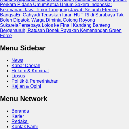
Perkara Pidana Umum
Ketua Umum Sakera Indonesia:
Keamanan Jawa Timur Tanggung Jawab Seluruh Elemen
Bangsa
Eri Cahyadi Tegaskan Iuran HUT RI di Surabaya Tak
Boleh Dipatok, Warga Diminta Gotong Royong
Sukarela
Persebaya Lolos ke Final! Kandang Banteng
Bergemuruh, Ratusan Bonek Rayakan Kemenangan Green
Force
Menu Sidebar
News
Kabar Daerah
Hukum & Kriminal
Lipsus
Politik & Pemerintahan
Kajian & Opini
Menu Network
Beranda
Karier
Redaksi
Kontak Kami