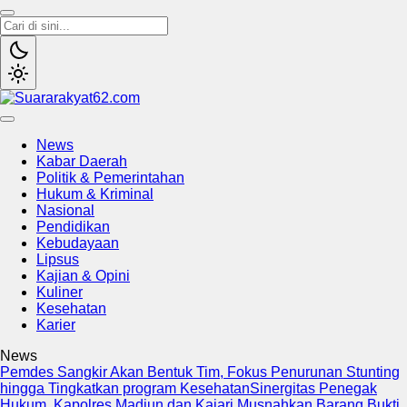
Suararakyat62.com
Sumber Referensi Terpercaya
News
Kabar Daerah
Politik & Pemerintahan
Hukum & Kriminal
Nasional
Pendidikan
Kebudayaan
Lipsus
Kajian & Opini
Kuliner
Kesehatan
Karier
News
Pemdes Sangkir Akan Bentuk Tim, Fokus Penurunan Stunting
hingga Tingkatkan program Kesehatan
Sinergitas Penegak
Hukum, Kapolres Madiun dan Kajari Musnahkan Barang Bukti