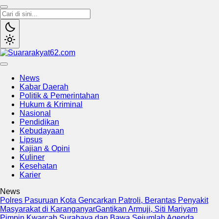
Suararakyat62.com
Sumber Referensi Terpercaya
News
Kabar Daerah
Politik & Pemerintahan
Hukum & Kriminal
Nasional
Pendidikan
Kebudayaan
Lipsus
Kajian & Opini
Kuliner
Kesehatan
Karier
News
Polres Pasuruan Kota Gencarkan Patroli, Berantas Penyakit
Masyarakat di Karanganyar
Gantikan Armuji, Siti Mariyam
Pimpin Kwarcab Surabaya dan Bawa Sejumlah Agenda