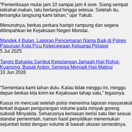
“Pemeriksaan mulai jam 10 sampai jam 4 sore. Siang sempat
istirahat makan, lalu berlanjut hingga selesai. Setelah itu,
tersangka langsung kami tahan,” ujar Yakub.
Menurutnya, berkas perkara hampir rampung dan segera
dilimpahkan ke Kejaksaan Negeri Morotai.
Mandek 4 Bulan, Laporan Pencemaran Nama Baik di Polres
Pasuruan Kota Picu Kekecewaan Keluarga Pelapor
5 Jul 2025
Tangis Bahagia Sambut Kepulangan Jamaah Haji Rohul-
Kuansing, Bupati Anton: Semoga Menjadi Haji Mabrur
10 Jun 2026
“Sementara kami tahan dulu. Kalau tidak minggu ini, minggu
depan berkas kita kirim ke Kejaksaan tahap satu,” tegasnya.
Kasus ini mencuat setelah polisi menerima laporan masyarakat
terkait dugaan pengurangan volume pada minyak goreng
subsidi Minyakita. Seharusnya kemasan berisi satu liter sesuai
standar pemerintah, namun hasil penyidikan menemukan
sejumlah botol dengan volume di bawah ukuran semestinya.