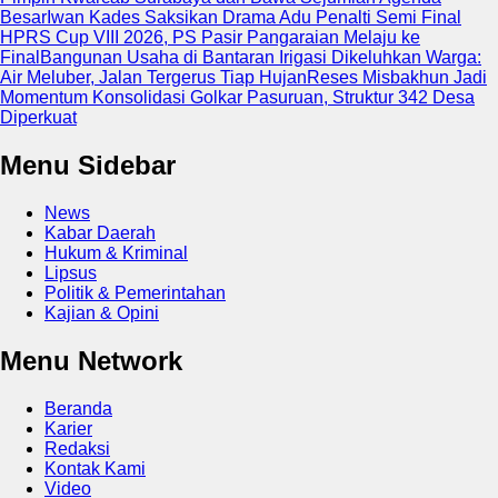
Besar
Iwan Kades Saksikan Drama Adu Penalti Semi Final
HPRS Cup VIII 2026, PS Pasir Pangaraian Melaju ke
Final
Bangunan Usaha di Bantaran Irigasi Dikeluhkan Warga:
Air Meluber, Jalan Tergerus Tiap Hujan
Reses Misbakhun Jadi
Momentum Konsolidasi Golkar Pasuruan, Struktur 342 Desa
Diperkuat
Menu Sidebar
News
Kabar Daerah
Hukum & Kriminal
Lipsus
Politik & Pemerintahan
Kajian & Opini
Menu Network
Beranda
Karier
Redaksi
Kontak Kami
Video