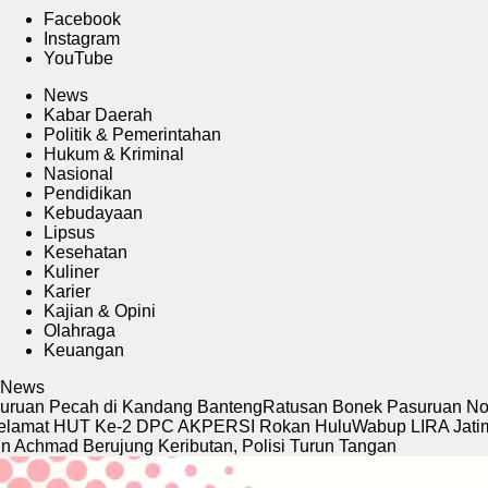
Facebook
Instagram
YouTube
News
Kabar Daerah
Politik & Pemerintahan
Hukum & Kriminal
Nasional
Pendidikan
Kebudayaan
Lipsus
Kesehatan
Kuliner
Karier
Kajian & Opini
Olahraga
Keuangan
News
n Pecah di Kandang Banteng
Ratusan Bonek Pasuruan Nobar Fin
at HUT Ke-2 DPC AKPERSI Rokan Hulu
Wabup LIRA Jatim Des
hmad Berujung Keributan, Polisi Turun Tangan
Pemutar
Video