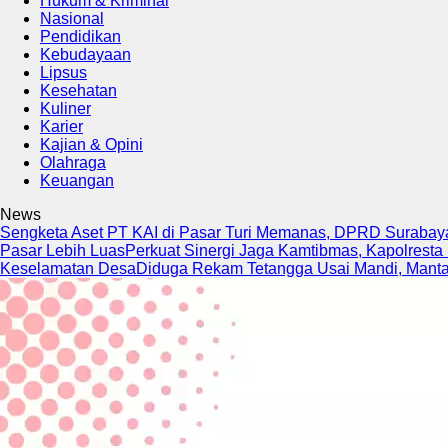
Hukum & Kriminal
Nasional
Pendidikan
Kebudayaan
Lipsus
Kesehatan
Kuliner
Karier
Kajian & Opini
Olahraga
Keuangan
News
Sengketa Aset PT KAI di Pasar Turi Memanas, DPRD Surabaya
Pasar Lebih Luas
Perkuat Sinergi Jaga Kamtibmas, Kapolresta
Keselamatan Desa
Diduga Rekam Tetangga Usai Mandi, Mantan