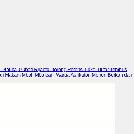
6 Dibuka, Bupati Rijanto Dorong Potensi Lokal Blitar Tembus
di Makam Mbah Mbalean, Warga Asrikaton Mohon Berkah dan