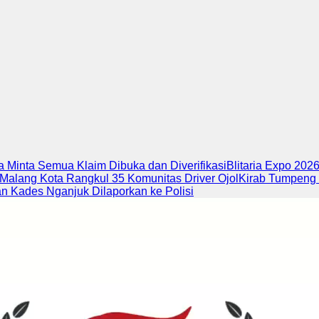
 Minta Semua Klaim Dibuka dan Diverifikasi
Blitaria Expo 202
 Malang Kota Rangkul 35 Komunitas Driver Ojol
Kirab Tumpeng 
 Kades Nganjuk Dilaporkan ke Polisi