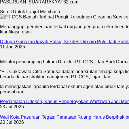
PASURUAN, SUARARAKYAT62.com
Scroll Untuk Lanjut Membaca
Menanggapi pemberitaan terkait dugaan penipuan rekrutmen t
klarifikasi resmi.
Diduga Gunakan Ijazah Palsu, Sekdes Oro-oro Pule Jadi Soro
11 Jun 2025
Melalui pendamping hukum Direktur PT. CCS, Irfan Budi Darmaw
“PT. Cakrawala Citra Satnusa dalam perekrutan tenaga kerja t
berada di luar struktur manajemen PT. CCS,” ujar Irfan.
Ia menegaskan, apabila terdapat oknum agen atau pihak lain y
perusahaan.
Perdamaian Diteken, Kasus Pengeroyokan Wartawan Jadi Mo
23 Jul 2025
Wali Kota Pasuruan Tegas: Penataan Ruang Harus Berpihak 
20 Jul 2026