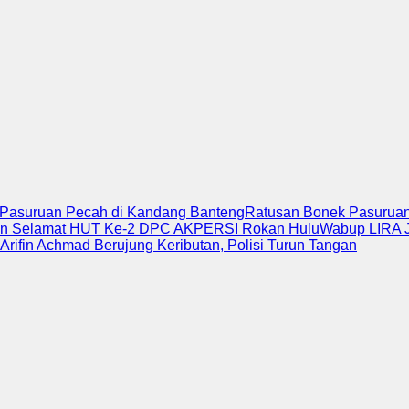
k Pasuruan Pecah di Kandang Banteng
Ratusan Bonek Pasuruan 
an Selamat HUT Ke-2 DPC AKPERSI Rokan Hulu
Wabup LIRA J
Arifin Achmad Berujung Keributan, Polisi Turun Tangan