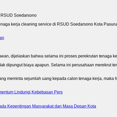
enaga kerja cleaning service di RSUD Soedarsono Kota Pasuru
tan
an, dijelaskan bahwa selama ini proses perekrutan tenaga ker
idak dipungut biaya apapun. Selama ini perusahaan merekrut te
ang meminta sejumlah uang kepada calon tenaga kerja, maka ha
mentum Lindungi Kebebasan Pers
pada Kepentingan Masyarakat dan Masa Depan Kota