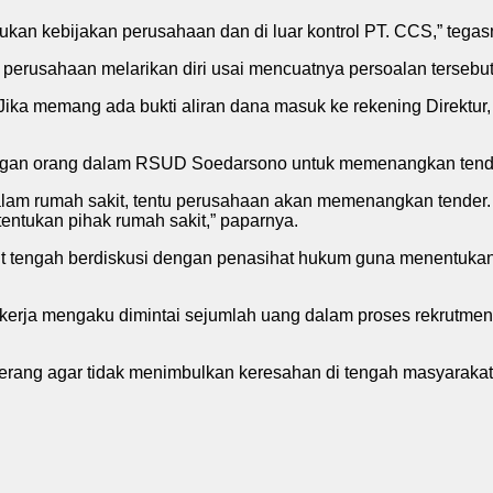
ukan kebijakan perusahaan dan di luar kontrol PT. CCS,” tegas
erusahaan melarikan diri usai mencuatnya persoalan tersebut
an. Jika memang ada bukti aliran dana masuk ke rekening Dire
ngan orang dalam RSUD Soedarsono untuk memenangkan tender 
am rumah sakit, tentu perusahaan akan memenangkan tender. F
tentukan pihak rumah sakit,” paparnya.
ut tengah berdiskusi dengan penasihat hukum guna menentuka
 kerja mengaku dimintai sejumlah uang dalam proses rekrutme
terang agar tidak menimbulkan keresahan di tengah masyarakat