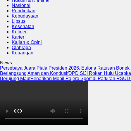
Hukum & Kriminal
Nasional
Pendidikan
Kebudayaan
Lipsus
Kesehatan
Kuliner
Karier
Kajian & Opini
Olahraga
Keuangan
News
Persebaya Juara Piala Presiden 2026, Euforia Ratusan Bone
Berlangsung Aman dan Kondusif
DPD SIJI Rokan Hulu Ucapk
Berujung Maut
Penarikan Mobil Pajero Sport di Parkiran RSUD 