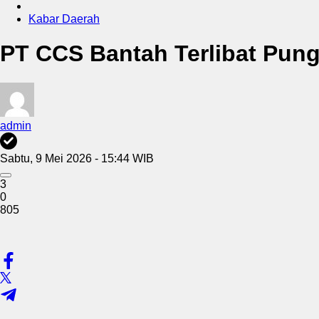
Kabar Daerah
PT CCS Bantah Terlibat Pun
admin
Sabtu, 9 Mei 2026 - 15:44 WIB
3
0
805