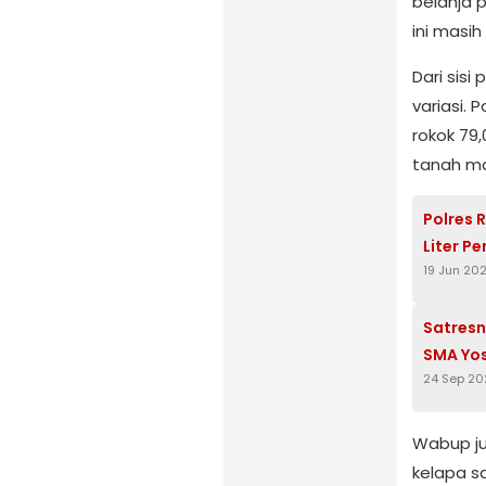
belanja 
ini masih
Dari sis
variasi.
rokok 79,
tanah ma
Polres 
Liter Pe
19 Jun 20
Satresn
SMA Yos
24 Sep 20
Wabup ju
kelapa sa