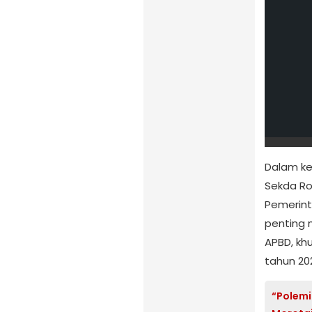
Dalam ke
Sekda Roh
Pemerinta
penting 
APBD, kh
tahun 20
“Polemi