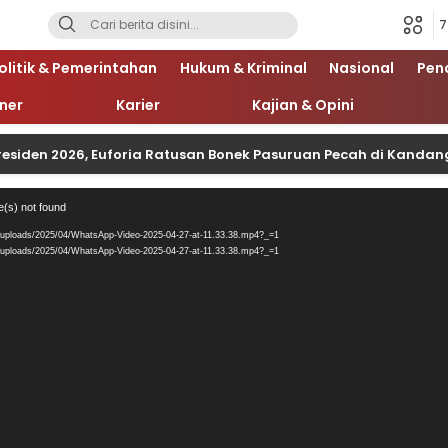
7
olitik & Pemerintahan
Hukum & Kriminal
Nasional
Pen
iner
Karier
Kajian & Opini
residen 2026, Euforia Ratusan Bonek Pasuruan Pecah di Kanda
Pemutar
e(s) not found
Video
/uploads/2025/04/WhatsApp-Video-2025-04-27-at-11.33.38.mp4?_=1
/uploads/2025/04/WhatsApp-Video-2025-04-27-at-11.33.38.mp4?_=1