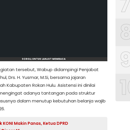
SCROLL UNTUK LANJUT MEMBACA
giatan tersebut, Wabup didampingi Penjabat
1
ul, Drs. H. Yusmar, M.Si, bersama jajaran
h Kabupaten Rokan Hulu. Asistensi ini dinilai
mengingat adanya tantangan pada struktur
ususnya dalam menutup kebutuhan belanja wajib
26.
k KONI Makin Panas, Ketua DPRD