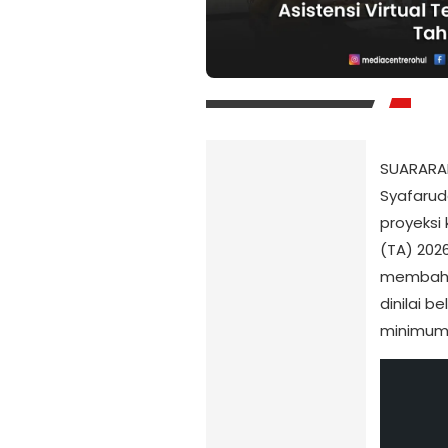
SUARARAK
Syafarudd
proyeks
(TA) 2026
membaha
dinilai 
minimum