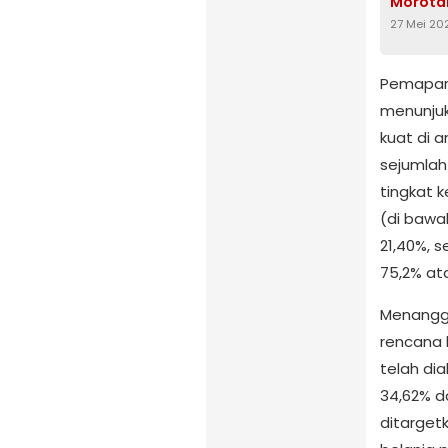
Morotai
27 Mei 20
Pemapara
menunju
kuat di a
sejumlah 
tingkat k
(di bawah
21,40%, s
75,2% ata
Menangga
rencana 
telah di
34,62% da
ditarget