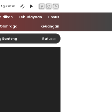
 Agu 2026
didikan
Kebudayaan
Lipsus
Olahraga
Keuangan
ng Banteng
Ratusan Bonek Pasuruan Nobar Final Pi