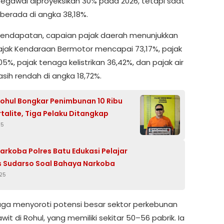
pegawai diproyeksikan 30% pada 2026, tetapi saat
 berada di angka 38,18%.
i pendapatan, capaian pajak daerah menunjukkan
 Pajak Kendaraan Bermotor mencapai 73,17%, pajak
05%, pajak tenaga kelistrikan 36,42%, dan pajak air
sih rendah di angka 18,72%.
Rohul Bongkar Penimbunan 10 Ribu
rtalite, Tiga Pelaku Ditangkap
25
arkoba Polres Batu Edukasi Pelajar
 Sudarso Soal Bahaya Narkoba
25
ga menyoroti potensi besar sektor perkebunan
wit di Rohul, yang memiliki sekitar 50–56 pabrik. Ia