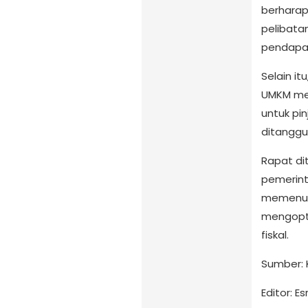
berharap 
pelibata
pendapa
Selain i
UMKM mel
untuk pi
ditanggu
Rapat di
pemerint
memenuhi
mengopti
fiskal.
Sumber: 
Editor: Es