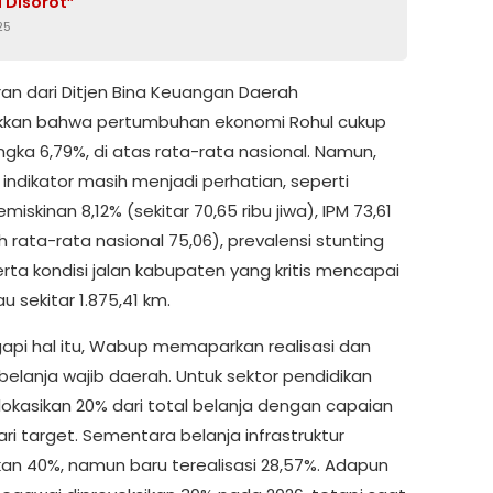
 Disorot”
25
n dari Ditjen Bina Keuangan Daerah
kkan bahwa pertumbuhan ekonomi Rohul cukup
ngka 6,79%, di atas rata-rata nasional. Namun,
indikator masih menjadi perhatian, seperti
emiskinan 8,12% (sekitar 70,65 ribu jiwa), IPM 73,61
 rata-rata nasional 75,06), prevalensi stunting
erta kondisi jalan kabupaten yang kritis mencapai
u sekitar 1.875,41 km.
pi hal itu, Wabup memaparkan realisasi dan
belanja wajib daerah. Untuk sektor pendidikan
alokasikan 20% dari total belanja dengan capaian
ri target. Sementara belanja infrastruktur
kan 40%, namun baru terealisasi 28,57%. Adapun