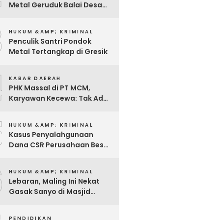
Metal Geruduk Balai Desa
Kawisrejo
3
HUKUM &AMP; KRIMINAL
Penculik Santri Pondok
Metal Tertangkap di Gresik
4
KABAR DAERAH
PHK Massal di PT MCM,
Karyawan Kecewa: Tak Ada
Sosialisasi, Hanya Diminta
5
Tanda Tangan
HUKUM &AMP; KRIMINAL
Kasus Penyalahgunaan
Dana CSR Perusahaan Besar
Di Pasuruan, Pelapor
6
Dimintai Keterangan Polisi
HUKUM &AMP; KRIMINAL
Lebaran, Maling Ini Nekat
Gasak Sanyo di Masjid
Sentong
PENDIDIKAN