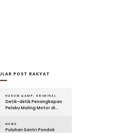
ULAR POST RAKYAT
HUKUM &AMP; KRIMINAL
Detik-detik Penangkapan
Pelaku Maling Motor di
Pabrik Rokok
2
NEWS
Puluhan Santri Pondok