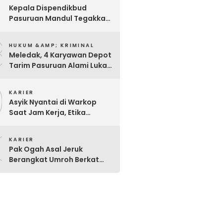
7
Kepala Dispendikbud
Pasuruan Mandul Tegakkan
Aturan, Pungli Dibiarkan
8
Merajalela
HUKUM &AMP; KRIMINAL
Meledak, 4 Karyawan Depot
Tarim Pasuruan Alami Luka
Bakar Serius
9
KARIER
Asyik Nyantai di Warkop
Saat Jam Kerja, Etika
Pegawai P3K Pemkot
0
Pasuruan Disorot
KARIER
Pak Ogah Asal Jeruk
Berangkat Umroh Berkat
Dermawan Berseragam
Coklat