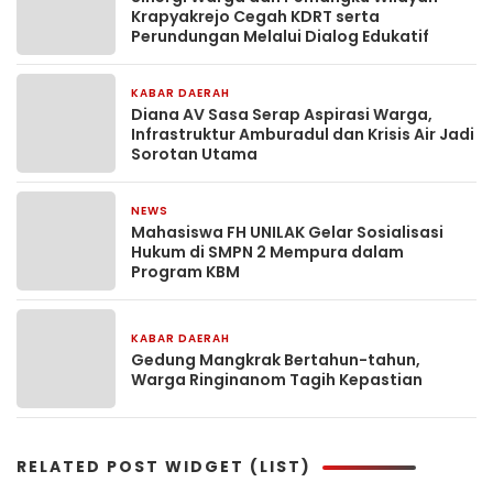
Krapyakrejo Cegah KDRT serta
Perundungan Melalui Dialog Edukatif
KABAR DAERAH
1 minggu yang lalu
Diana AV Sasa Serap Aspirasi Warga,
Infrastruktur Amburadul dan Krisis Air Jadi
Sorotan Utama
NEWS
2 minggu yang lalu
Mahasiswa FH UNILAK Gelar Sosialisasi
Hukum di SMPN 2 Mempura dalam
Program KBM
KABAR DAERAH
2 minggu yang lalu
Gedung Mangkrak Bertahun-tahun,
Warga Ringinanom Tagih Kepastian
RELATED POST WIDGET (LIST)