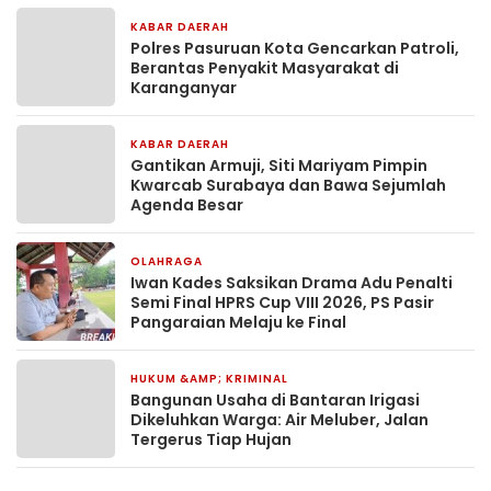
KABAR DAERAH
22 menit yang lalu
Polres Pasuruan Kota Gencarkan Patroli,
Berantas Penyakit Masyarakat di
Karanganyar
KABAR DAERAH
2 jam yang lalu
Gantikan Armuji, Siti Mariyam Pimpin
Kwarcab Surabaya dan Bawa Sejumlah
Agenda Besar
OLAHRAGA
4 jam yang lalu
Iwan Kades Saksikan Drama Adu Penalti
Semi Final HPRS Cup VIII 2026, PS Pasir
Pangaraian Melaju ke Final
HUKUM &AMP; KRIMINAL
5 jam yang lalu
Bangunan Usaha di Bantaran Irigasi
Dikeluhkan Warga: Air Meluber, Jalan
Tergerus Tiap Hujan