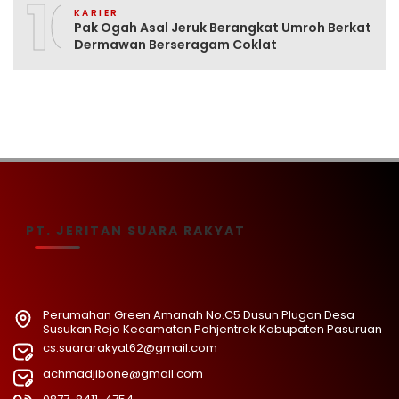
10
KARIER
Pak Ogah Asal Jeruk Berangkat Umroh Berkat
Dermawan Berseragam Coklat
PT. JERITAN SUARA RAKYAT
Perumahan Green Amanah No.C5 Dusun Plugon Desa
Susukan Rejo Kecamatan Pohjentrek Kabupaten Pasuruan
cs.suararakyat62@gmail.com
achmadjibone@gmail.com