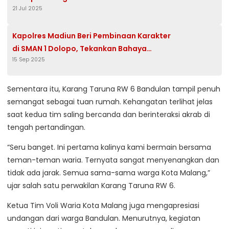
21 Jul 2025
Kapolres Madiun Beri Pembinaan Karakter
di SMAN 1 Dolopo, Tekankan Bahaya
15 Sep 2025
Kenakalan Remaja
Sementara itu, Karang Taruna RW 6 Bandulan tampil penuh
semangat sebagai tuan rumah. Kehangatan terlihat jelas
saat kedua tim saling bercanda dan berinteraksi akrab di
tengah pertandingan.
“Seru banget. Ini pertama kalinya kami bermain bersama
teman-teman waria. Ternyata sangat menyenangkan dan
tidak ada jarak. Semua sama-sama warga Kota Malang,”
ujar salah satu perwakilan Karang Taruna RW 6.
Ketua Tim Voli Waria Kota Malang juga mengapresiasi
undangan dari warga Bandulan. Menurutnya, kegiatan