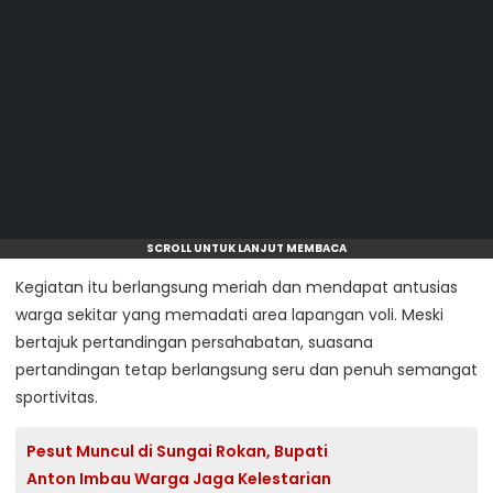
SCROLL UNTUK LANJUT MEMBACA
Kegiatan itu berlangsung meriah dan mendapat antusias
warga sekitar yang memadati area lapangan voli. Meski
bertajuk pertandingan persahabatan, suasana
pertandingan tetap berlangsung seru dan penuh semangat
sportivitas.
Pesut Muncul di Sungai Rokan, Bupati
Anton Imbau Warga Jaga Kelestarian