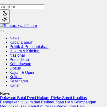
Suararakyat62.com
Sumber Referensi Terpercaya
News
Kabar Daerah
Politik & Pemerintahan
Hukum & Kriminal
Nasional
Pendidikan
Kebudayaan
Lipsus
Kajian & Opini
Kuliner
Kesehatan
Karier
News
Dakwaan Batal Demi Hukum, Rieke Soroti Kualitas
Penegakan Hukum dan Perlindungan HAM
Ketimpangan
Meningkat, Said Abdullah Desak Pemerintah Beri