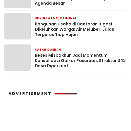
Agenda Besar
HUKUM &AMP; KRIMINAL
5 jam yang lalu
Bangunan Usaha di Bantaran Irigasi
Dikeluhkan Warga: Air Meluber, Jalan
Tergerus Tiap Hujan
KABAR DAERAH
7 jam yang lalu
Reses Misbakhun Jadi Momentum
Konsolidasi Golkar Pasuruan, Struktur 342
Desa Diperkuat
ADVERTISEMENT