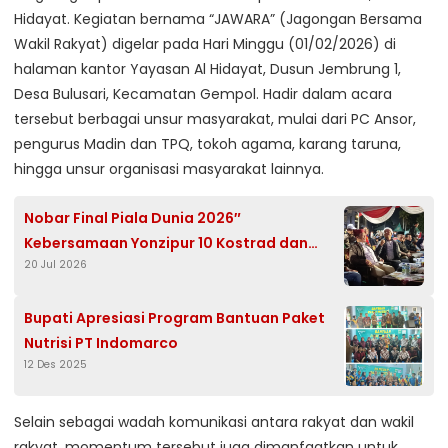
Hidayat. Kegiatan bernama “JAWARA” (Jagongan Bersama
Wakil Rakyat) digelar pada Hari Minggu (01/02/2026) di
halaman kantor Yayasan Al Hidayat, Dusun Jembrung 1,
Desa Bulusari, Kecamatan Gempol. Hadir dalam acara
tersebut berbagai unsur masyarakat, mulai dari PC Ansor,
pengurus Madin dan TPQ, tokoh agama, karang taruna,
hingga unsur organisasi masyarakat lainnya.
Nobar Final Piala Dunia 2026″
Kebersamaan Yonzipur 10 Kostrad dan
20 Jul 2026
Pemkot Pasuruan Hangatkan Kemenangan
Spanyol
Bupati Apresiasi Program Bantuan Paket
Nutrisi PT Indomarco
12 Des 2025
Selain sebagai wadah komunikasi antara rakyat dan wakil
rakyat, momentum tersebut juga dimanfaatkan untuk