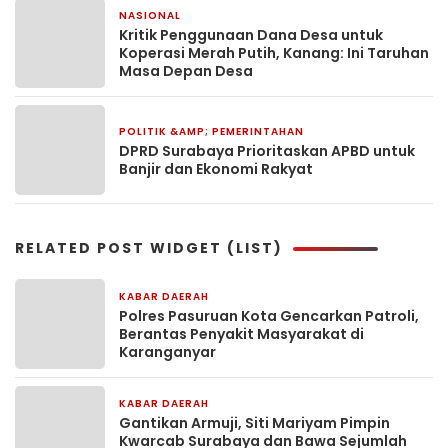
NASIONAL
1 minggu yang lalu
Kritik Penggunaan Dana Desa untuk
Koperasi Merah Putih, Kanang: Ini Taruhan
Masa Depan Desa
POLITIK &AMP; PEMERINTAHAN
4 minggu yang lalu
DPRD Surabaya Prioritaskan APBD untuk
Banjir dan Ekonomi Rakyat
RELATED POST WIDGET (LIST)
KABAR DAERAH
21 menit yang lalu
Polres Pasuruan Kota Gencarkan Patroli,
Berantas Penyakit Masyarakat di
Karanganyar
KABAR DAERAH
2 jam yang lalu
Gantikan Armuji, Siti Mariyam Pimpin
Kwarcab Surabaya dan Bawa Sejumlah